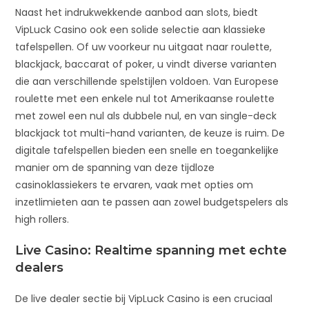
Naast het indrukwekkende aanbod aan slots, biedt
VipLuck Casino ook een solide selectie aan klassieke
tafelspellen. Of uw voorkeur nu uitgaat naar roulette,
blackjack, baccarat of poker, u vindt diverse varianten
die aan verschillende spelstijlen voldoen. Van Europese
roulette met een enkele nul tot Amerikaanse roulette
met zowel een nul als dubbele nul, en van single-deck
blackjack tot multi-hand varianten, de keuze is ruim. De
digitale tafelspellen bieden een snelle en toegankelijke
manier om de spanning van deze tijdloze
casinoklassiekers te ervaren, vaak met opties om
inzetlimieten aan te passen aan zowel budgetspelers als
high rollers.
Live Casino: Realtime spanning met echte
dealers
De live dealer sectie bij VipLuck Casino is een cruciaal