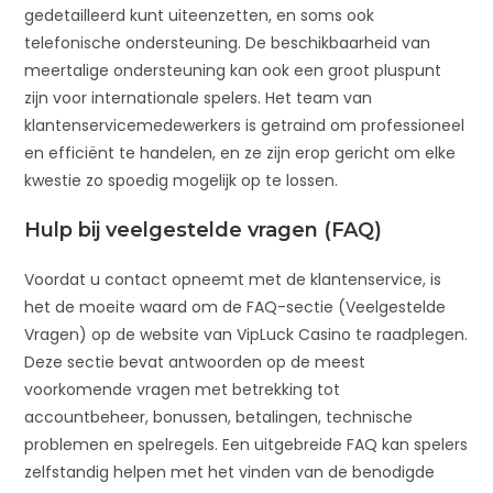
gedetailleerd kunt uiteenzetten, en soms ook
telefonische ondersteuning. De beschikbaarheid van
meertalige ondersteuning kan ook een groot pluspunt
zijn voor internationale spelers. Het team van
klantenservicemedewerkers is getraind om professioneel
en efficiënt te handelen, en ze zijn erop gericht om elke
kwestie zo spoedig mogelijk op te lossen.
Hulp bij veelgestelde vragen (FAQ)
Voordat u contact opneemt met de klantenservice, is
het de moeite waard om de FAQ-sectie (Veelgestelde
Vragen) op de website van VipLuck Casino te raadplegen.
Deze sectie bevat antwoorden op de meest
voorkomende vragen met betrekking tot
accountbeheer, bonussen, betalingen, technische
problemen en spelregels. Een uitgebreide FAQ kan spelers
zelfstandig helpen met het vinden van de benodigde