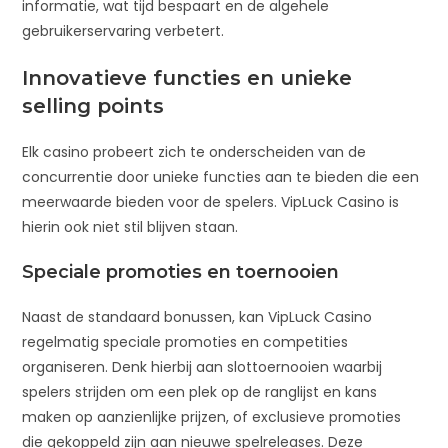
informatie, wat tijd bespaart en de algehele
gebruikerservaring verbetert.
Innovatieve functies en unieke
selling points
Elk casino probeert zich te onderscheiden van de
concurrentie door unieke functies aan te bieden die een
meerwaarde bieden voor de spelers. VipLuck Casino is
hierin ook niet stil blijven staan.
Speciale promoties en toernooien
Naast de standaard bonussen, kan VipLuck Casino
regelmatig speciale promoties en competities
organiseren. Denk hierbij aan slottoernooien waarbij
spelers strijden om een plek op de ranglijst en kans
maken op aanzienlijke prijzen, of exclusieve promoties
die gekoppeld zijn aan nieuwe spelreleases. Deze