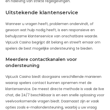
en naleving van strikte regelgevingen.
Uitstekende klantenservice
Wanneer u vragen heeft, problemen ondervindt, of
gewoon wat hulp nodig heeft, is een responsieve en
behulpzame klantenservice van onschatbare waarde.
VipLuck Casino begrijpt dit belang en streeft ernaar om
spelers de best mogelijke ondersteuning te bieden.
Meerdere contactkanalen voor
ondersteuning
VipLuck Casino biedt doorgaans verschillende manieren
waarop spelers contact kunnen opnemen met de
klantenservice. De meest directe methode is vaak de live
chat, die 24/7 beschikbaar is en een snelle oplossing voor
veelvoorkomende vragen biedt. Daarnaast zijn er vaak
opties zoals e-mailondersteuning, waarbij u uw vraag