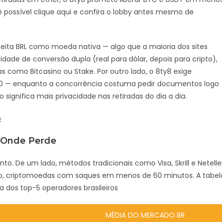
 possível clique aqui e confira o lobby antes mesmo de
ceita BRL como moeda nativa — algo que a maioria dos sites
idade de conversão dupla (real para dólar, depois para cripto),
 como Bitcasino ou Stake. Por outro lado, o 8ty8 exige
00 — enquanto a concorrência costuma pedir documentos logo
so significa mais privacidade nas retiradas do dia a dia.
o
e Onde Perde
. De um lado, métodos tradicionais como Visa, Skrill e Netelle
tro, criptomoedas com saques em menos de 60 minutos. A tabel
dos top-5 operadores brasileiros
MÉDIA DO MERCADO BR