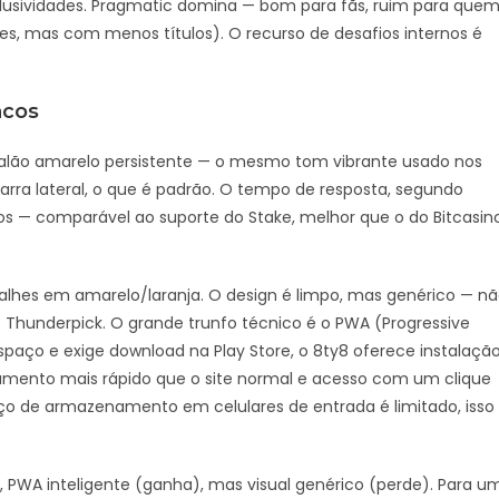
lusividades. Pragmatic domina — bom para fãs, ruim para que
es, mas com menos títulos). O recurso de desafios internos é
acos
 balão amarelo persistente — o mesmo tom vibrante usado nos
arra lateral, o que é padrão. O tempo de resposta, segundo
tos — comparável ao suporte do Stake, melhor que o do Bitcasin
alhes em amarelo/laranja. O design é limpo, mas genérico — n
 Thunderpick. O grande trunfo técnico é o PWA (Progressive
ço e exige download na Play Store, o 8ty8 oferece instalaçã
amento mais rápido que o site normal e acesso com um clique
spaço de armazenamento em celulares de entrada é limitado, isso
 PWA inteligente (ganha), mas visual genérico (perde). Para u