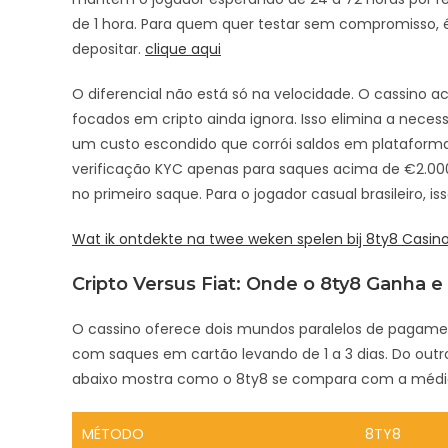
de 1 hora. Para quem quer testar sem compromisso, é
depositar.
clique aqui
O diferencial não está só na velocidade. O cassino a
focados em cripto ainda ignora. Isso elimina a necess
um custo escondido que corrói saldos em plataformas
verificação KYC apenas para saques acima de €2.0
no primeiro saque. Para o jogador casual brasileiro, is
Wat ik ontdekte na twee weken spelen bij 8ty8 Casin
Cripto Versus Fiat: Onde o 8ty8 Ganha 
O cassino oferece dois mundos paralelos de pagamento
com saques em cartão levando de 1 a 3 dias. Do ou
abaixo mostra como o 8ty8 se compara com a média 
MÉTODO
8TY8