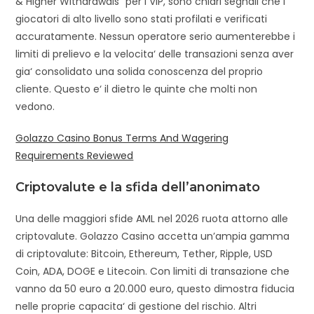
& Higher Withdrawals“ per i VIP, sono chiari segnali che i
giocatori di alto livello sono stati profilati e verificati
accuratamente. Nessun operatore serio aumenterebbe i
limiti di prelievo e la velocita‘ delle transazioni senza aver
gia‘ consolidato una solida conoscenza del proprio
cliente. Questo e‘ il dietro le quinte che molti non
vedono.
Golazzo Casino Bonus Terms And Wagering
Requirements Reviewed
Criptovalute e la sfida dell’anonimato
Una delle maggiori sfide AML nel 2026 ruota attorno alle
criptovalute. Golazzo Casino accetta un’ampia gamma
di criptovalute: Bitcoin, Ethereum, Tether, Ripple, USD
Coin, ADA, DOGE e Litecoin. Con limiti di transazione che
vanno da 50 euro a 20.000 euro, questo dimostra fiducia
nelle proprie capacita‘ di gestione del rischio. Altri