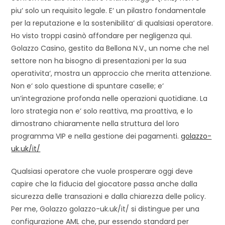
piu‘ solo un requisito legale. E‘ un pilastro fondamentale
per la reputazione e la sostenibilita‘ di qualsiasi operatore.
Ho visto troppi casinò affondare per negligenza qui.
Golazzo Casino, gestito da Bellona N.V., un nome che nel
settore non ha bisogno di presentazioni per la sua
operativita‘, mostra un approccio che merita attenzione.
Non e‘ solo questione di spuntare caselle; e‘
un’integrazione profonda nelle operazioni quotidiane. La
loro strategia non e‘ solo reattiva, ma proattiva, e lo
dimostrano chiaramente nella struttura del loro
programma VIP e nella gestione dei pagamenti.
golazzo-
uk.uk/it/
Qualsiasi operatore che vuole prosperare oggi deve
capire che la fiducia del giocatore passa anche dalla
sicurezza delle transazioni e dalla chiarezza delle policy.
Per me, Golazzo golazzo-uk.uk/it/ si distingue per una
configurazione AML che, pur essendo standard per