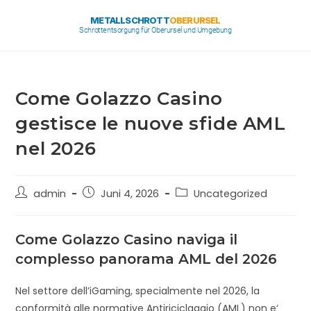
METALLSCHROTT
OBERURSEL
Schrottentsorgung für Oberursel und Umgebung
Come Golazzo Casino
gestisce le nuove sfide AML
nel 2026
admin
Juni 4, 2026
Uncategorized
Come Golazzo Casino naviga il
complesso panorama AML del 2026
Nel settore dell’iGaming, specialmente nel 2026, la
conformità alle normative Antiriciclaggio (AML) non e‘