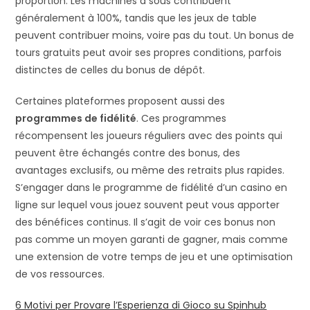
proportion. Les machines à sous contribuent
généralement à 100%, tandis que les jeux de table
peuvent contribuer moins, voire pas du tout. Un bonus de
tours gratuits peut avoir ses propres conditions, parfois
distinctes de celles du bonus de dépôt.
Certaines plateformes proposent aussi des
programmes de fidélité
. Ces programmes
récompensent les joueurs réguliers avec des points qui
peuvent être échangés contre des bonus, des
avantages exclusifs, ou même des retraits plus rapides.
S’engager dans le programme de fidélité d’un casino en
ligne sur lequel vous jouez souvent peut vous apporter
des bénéfices continus. Il s’agit de voir ces bonus non
pas comme un moyen garanti de gagner, mais comme
une extension de votre temps de jeu et une optimisation
de vos ressources.
6 Motivi per Provare l’Esperienza di Gioco su Spinhub