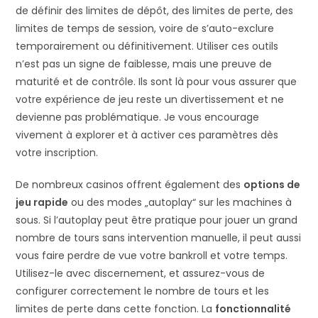
de définir des limites de dépôt, des limites de perte, des
limites de temps de session, voire de s’auto-exclure
temporairement ou définitivement. Utiliser ces outils
n’est pas un signe de faiblesse, mais une preuve de
maturité et de contrôle. Ils sont là pour vous assurer que
votre expérience de jeu reste un divertissement et ne
devienne pas problématique. Je vous encourage
vivement à explorer et à activer ces paramètres dès
votre inscription.
De nombreux casinos offrent également des
options de
jeu rapide
ou des modes „autoplay“ sur les machines à
sous. Si l’autoplay peut être pratique pour jouer un grand
nombre de tours sans intervention manuelle, il peut aussi
vous faire perdre de vue votre bankroll et votre temps.
Utilisez-le avec discernement, et assurez-vous de
configurer correctement le nombre de tours et les
limites de perte dans cette fonction. La
fonctionnalité