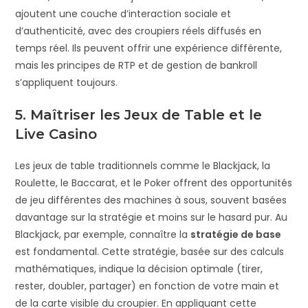
ajoutent une couche d’interaction sociale et
d’authenticité, avec des croupiers réels diffusés en
temps réel. Ils peuvent offrir une expérience différente,
mais les principes de RTP et de gestion de bankroll
s’appliquent toujours.
5. Maîtriser les Jeux de Table et le
Live Casino
Les jeux de table traditionnels comme le Blackjack, la
Roulette, le Baccarat, et le Poker offrent des opportunités
de jeu différentes des machines à sous, souvent basées
davantage sur la stratégie et moins sur le hasard pur. Au
Blackjack, par exemple, connaître la
stratégie de base
est fondamental. Cette stratégie, basée sur des calculs
mathématiques, indique la décision optimale (tirer,
rester, doubler, partager) en fonction de votre main et
de la carte visible du croupier. En appliquant cette