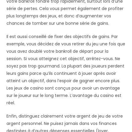
votre bankroll fondre trop rapidement, surtout lors d’une
série de pertes. Cela vous permet également de profiter
plus longtemps des jeux, et donc d’augmenter vos
chances de tomber sur une bonne série de gains.
Il est aussi conseillé de fixer des objectifs de gains. Par
exemple, vous décidez de vous retirer du jeu une fois que
vous avez doublé votre bankroll de départ pour la
session. Si vous atteignez cet objectif, arrêtez-vous. Ne
soyez pas trop gourmand. La plupart des joueurs perdent
leurs gains parce qu’ils continuent à jouer après avoir
atteint un objectif, dans l’espoir de gagner encore plus.
Les jeux de casino sont conçus pour avoir un avantage
sur le joueur sur le long terme. L’avantage du casino est
réel.
Enfin, distinguez clairement votre argent de jeu de votre
argent personnel. Ne puisez jamais dans vos finances
destinées à d’autres dépenses essentielles (loyer,