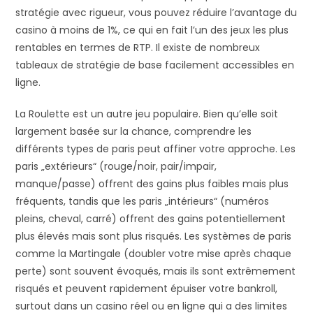
stratégie avec rigueur, vous pouvez réduire l’avantage du
casino à moins de 1%, ce qui en fait l’un des jeux les plus
rentables en termes de RTP. Il existe de nombreux
tableaux de stratégie de base facilement accessibles en
ligne.
La Roulette est un autre jeu populaire. Bien qu’elle soit
largement basée sur la chance, comprendre les
différents types de paris peut affiner votre approche. Les
paris „extérieurs“ (rouge/noir, pair/impair,
manque/passe) offrent des gains plus faibles mais plus
fréquents, tandis que les paris „intérieurs“ (numéros
pleins, cheval, carré) offrent des gains potentiellement
plus élevés mais sont plus risqués. Les systèmes de paris
comme la Martingale (doubler votre mise après chaque
perte) sont souvent évoqués, mais ils sont extrêmement
risqués et peuvent rapidement épuiser votre bankroll,
surtout dans un casino réel ou en ligne qui a des limites