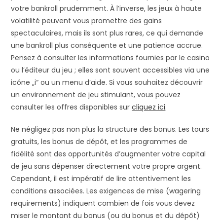
votre bankroll prudemment. À l’inverse, les jeux à haute
volatilité peuvent vous promettre des gains
spectaculaires, mais ils sont plus rares, ce qui demande
une bankroll plus conséquente et une patience accrue.
Pensez à consulter les informations fournies par le casino
ou l’éditeur du jeu ; elles sont souvent accessibles via une
icône „i“ ou un menu d’aide. Si vous souhaitez découvrir
un environnement de jeu stimulant, vous pouvez
consulter les offres disponibles sur
cliquez ici
.
Ne négligez pas non plus la structure des bonus. Les tours
gratuits, les bonus de dépôt, et les programmes de
fidélité sont des opportunités d’augmenter votre capital
de jeu sans dépenser directement votre propre argent.
Cependant, il est impératif de lire attentivement les
conditions associées. Les exigences de mise (wagering
requirements) indiquent combien de fois vous devez
miser le montant du bonus (ou du bonus et du dépôt)