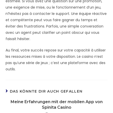
estimée. Si vous avez une question sur une promotion,
une exigence de mise, ou le fonctionnement d’un jeu,
n’hésitez pas à contacter le support. Une équipe réactive
et compétente peut vous faire gagner du temps et
éviter des frustrations. Parfois, une simple conversation
avec un agent peut clarifier un point obscur qui vous
faisait hésiter.
Au final, votre succès repose sur votre capacité à utiliser
les ressources mises à votre disposition. Le casino n’est
pas qu’une série de jeux ; c’est une plateforme avec des
outils.
DAS KÖNNTE DIR AUCH GEFALLEN
Meine Erfahrungen mit der mobilen App von
Spinita Casino