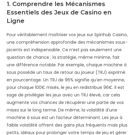
1. Comprendre les Mécanismes
Essentiels des Jeux de Casino en
Ligne
Pour véritablement maîtriser vos jeux sur Spinhub Casino,
une compréhension approfondie des mécanismes sous-
jacents est indispensable. Ce n’est pas seulement une
question de chance ; la stratégie, même minime, fait
une différence notable. Par exemple, chaque machine à
sous possède un taux de retour au joueur (TRJ) exprimé
en pourcentage. Un TRJ de 96% signifie qu’en moyenne,
pour chaque 100€ misés, le jeu en redistribue 96€. Il est
sage de privilégier les jeux avec un TRJ élevé, car cela
augmente vos chances de récupérer une partie de vos
mises sur le long terme. De même, la volatilité d’une
machine à sous est un facteur déterminant. Les jeux à
faible volatilité offrent des gains plus fréquents mais plus
petits, idéaux pour prolonger votre temps de jeu et gérer