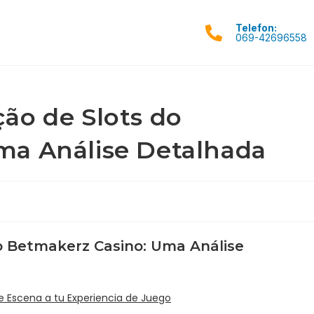
Telefon:
069-42696558
ão de Slots do
ma Análise Detalhada
o Betmakerz Casino: Uma Análise
 Escena a tu Experiencia de Juego