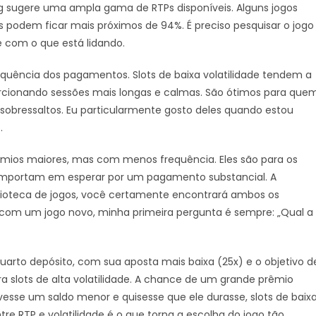
g sugere uma ampla gama de RTPs disponíveis. Alguns jogos
podem ficar mais próximos de 94%. É preciso pesquisar o jogo
 com o que está lidando.
 frequência dos pagamentos. Slots de baixa volatilidade tendem a
cionando sessões mais longas e calmas. São ótimos para que
 sobressaltos. Eu particularmente gosto deles quando estou
.
prêmios maiores, mas com menos frequência. Eles são para os
 importam em esperar por um pagamento substancial. A
blioteca de jogos, você certamente encontrará ambos os
 com um jogo novo, minha primeira pergunta é sempre: „Qual a
arto depósito, com sua aposta mais baixa (25x) e o objetivo d
a slots de alta volatilidade. A chance de um grande prêmio
vesse um saldo menor e quisesse que ele durasse, slots de baix
tre RTP e volatilidade é o que torna a escolha do jogo tão