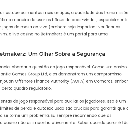
os estabelecimentos mais antigos, a qualidade das transmissõ
ótima maneira de usar os bônus de boas-vindas, especialment
m jogos de mesa ao vivo (embora seja important verificar as
 mim, o live casino no Betmakerz é um portal para uma
etmakerz: Um Olhar Sobre a Segurança
encial abordar a questão do jogo responsável. Como um casino
gantic Games Group Ltd, eles demonstram um compromisso
a Anjouan Offshore Finance Authority (AOFA) em Comoros, embo
 certo quadro regulatório.
ntas de jogo responsável para auxiliar os jogadores. Isso é um
 limites de perda e autoexclusão são cruciais para garantir que 
o se torne um problema. Eu sempre recomendo que os
 o casino não os imponha ativamente. Saber quando parar é tã