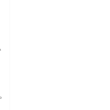
m
s
o