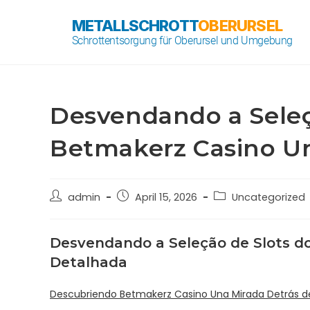
METALLSCHROTT
OBERURSEL
Schrottentsorgung für Oberursel und Umgebung
Desvendando a Seleç
Betmakerz Casino U
admin
April 15, 2026
Uncategorized
Desvendando a Seleção de Slots d
Detalhada
Descubriendo Betmakerz Casino Una Mirada Detrás de