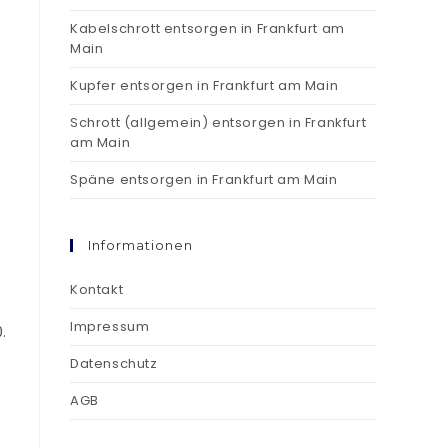
Kabelschrott entsorgen in Frankfurt am
Main
Kupfer entsorgen in Frankfurt am Main
Schrott (allgemein) entsorgen in Frankfurt
am Main
Späne entsorgen in Frankfurt am Main
Informationen
Kontakt
Impressum
.
Datenschutz
AGB