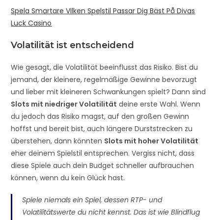
Spela Smartare Vilken Spelstil Passar Dig Bäst På Divas
Luck Casino
Volatilität ist entscheidend
Wie gesagt, die Volatilität beeinflusst das Risiko. Bist du
jemand, der kleinere, regelmäßige Gewinne bevorzugt
und lieber mit kleineren Schwankungen spielt? Dann sind
Slots mit niedriger Volatilität
deine erste Wahl. Wenn
du jedoch das Risiko magst, auf den großen Gewinn
hoffst und bereit bist, auch längere Durststrecken zu
überstehen, dann könnten
Slots mit hoher Volatilität
eher deinem Spielstil entsprechen. Vergiss nicht, dass
diese Spiele auch dein Budget schneller aufbrauchen
können, wenn du kein Glück hast.
Spiele niemals ein Spiel, dessen RTP- und
Volatilitätswerte du nicht kennst. Das ist wie Blindflug