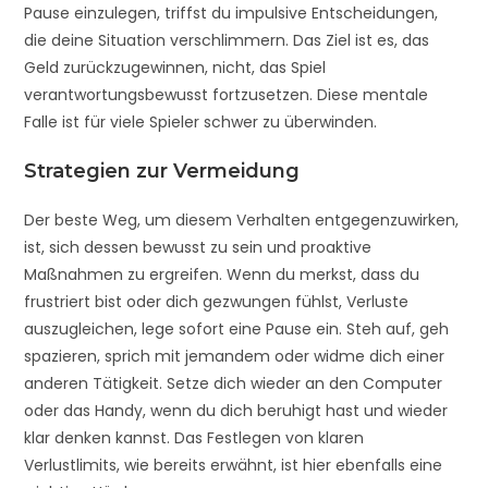
Pause einzulegen, triffst du impulsive Entscheidungen,
die deine Situation verschlimmern. Das Ziel ist es, das
Geld zurückzugewinnen, nicht, das Spiel
verantwortungsbewusst fortzusetzen. Diese mentale
Falle ist für viele Spieler schwer zu überwinden.
Strategien zur Vermeidung
Der beste Weg, um diesem Verhalten entgegenzuwirken,
ist, sich dessen bewusst zu sein und proaktive
Maßnahmen zu ergreifen. Wenn du merkst, dass du
frustriert bist oder dich gezwungen fühlst, Verluste
auszugleichen, lege sofort eine Pause ein. Steh auf, geh
spazieren, sprich mit jemandem oder widme dich einer
anderen Tätigkeit. Setze dich wieder an den Computer
oder das Handy, wenn du dich beruhigt hast und wieder
klar denken kannst. Das Festlegen von klaren
Verlustlimits, wie bereits erwähnt, ist hier ebenfalls eine