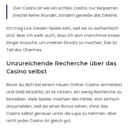
Live-Casino ist wie ein echtes Casino, nur bequemer.
Erwarte keine Wunder, sondern genieße das Erlebnis.
Ich mag Live-Dealer-Spiele sehr, weil sie so authentisch
sind. Aber ich weiß auch, dass ich dort manchmal etwas
länger brauche, um meinen Einsatz zu machen. Das ist
Teil des Charmes.
Unzureichende Recherche über das
Casino selbst
Bevor du dich bei einem neuen Online-Casino anmeldest
und Geld einzahlst, ist es ratsam, ein wenig Recherche zu
betreiben. Viele Spieler machen den Fehler, sich einfach
anzumelden, weil sie einen Bonus sehen, ohne das
Casino selbst genauer unter die Lupe zu nehmen. Aber
nicht jedes Casino ist gleich gut.