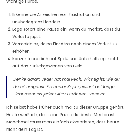
wichtige Hürde.
Erkenne die Anzeichen von Frustration und
unüberlegtem Handeln.
Lege sofort eine Pause ein, wenn du merkst, dass du
Verluste jagst.
Vermeide es, deine Einsätze nach einem Verlust zu
erhöhen.
Konzentriere dich auf Spaß und Unterhaltung, nicht
auf das Zurückgewinnen von Geld.
Denke daran: Jeder hat mal Pech. Wichtig ist, wie du
damit umgehst. Ein cooler Kopf gewinnt auf lange
Sicht mehr als jeder Glückssträhnen-Versuch.
Ich selbst habe früher auch mal zu dieser Gruppe gehört.
Heute weiß ich, dass eine Pause die beste Medizin ist.
Manchmal muss man einfach akzeptieren, dass heute
nicht dein Tag ist.