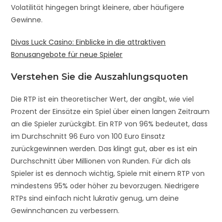
Volatilität hingegen bringt kleinere, aber häufigere
Gewinne.
Divas Luck Casino: Einblicke in die attraktiven
Bonusangebote für neue Spieler
Verstehen Sie die Auszahlungsquoten
Die RTP ist ein theoretischer Wert, der angibt, wie viel
Prozent der Einsätze ein Spiel über einen langen Zeitraum
an die Spieler zurückgibt. Ein RTP von 96% bedeutet, dass
im Durchschnitt 96 Euro von 100 Euro Einsatz
zurückgewinnen werden. Das klingt gut, aber es ist ein
Durchschnitt über Millionen von Runden. Für dich als
Spieler ist es dennoch wichtig, Spiele mit einem RTP von
mindestens 95% oder höher zu bevorzugen. Niedrigere
RTPs sind einfach nicht lukrativ genug, um deine
Gewinnchancen zu verbessern.