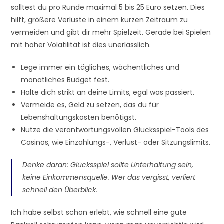
solltest du pro Runde maximal 5 bis 25 Euro setzen. Dies
hilft, größere Verluste in einem kurzen Zeitraum zu
vermeiden und gibt dir mehr Spielzeit. Gerade bei Spielen
mit hoher Volatilität ist dies unerlässlich.
Lege immer ein tägliches, wöchentliches und
monatliches Budget fest.
Halte dich strikt an deine Limits, egal was passiert.
Vermeide es, Geld zu setzen, das du für
Lebenshaltungskosten benötigst.
Nutze die verantwortungsvollen Glücksspiel-Tools des
Casinos, wie Einzahlungs-, Verlust- oder Sitzungslimits.
Denke daran: Glücksspiel sollte Unterhaltung sein,
keine Einkommensquelle. Wer das vergisst, verliert
schnell den Überblick.
Ich habe selbst schon erlebt, wie schnell eine gute