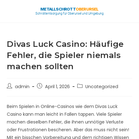
METALLSCHROTT
OBERURSEL
Schrottentsorgung für Oberursel und Umgebung
Divas Luck Casino: Häufige
Fehler, die Spieler niemals
machen sollten
admin
April 1, 2026
Uncategorized
Beim Spielen in Online-Casinos wie dem Divas Luck
Casino kann man leicht in Fallen tappen. Viele Spieler
machen dieselben Fehler, die ihnen unnötige Verluste
oder Frustrationen bescheren. Aber das muss nicht sein!
Mit ein bisschen Vorbereitung und dem richtigen Wissen