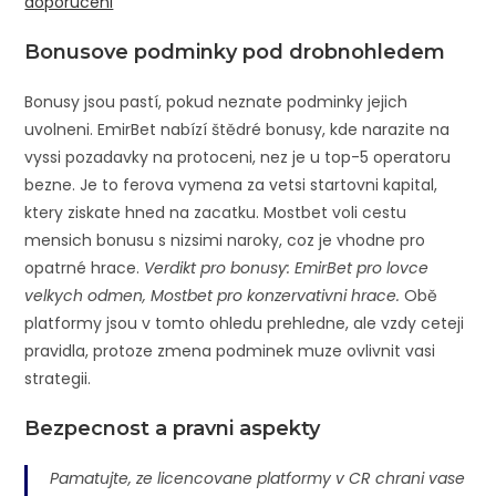
doporuceni
Bonusove podminky pod drobnohledem
Bonusy jsou pastí, pokud neznate podminky jejich
uvolneni. EmirBet nabízí štědré bonusy, kde narazite na
vyssi pozadavky na protoceni, nez je u top-5 operatoru
bezne. Je to ferova vymena za vetsi startovni kapital,
ktery ziskate hned na zacatku. Mostbet voli cestu
mensich bonusu s nizsimi naroky, coz je vhodne pro
opatrné hrace.
Verdikt pro bonusy: EmirBet pro lovce
velkych odmen, Mostbet pro konzervativni hrace.
Obě
platformy jsou v tomto ohledu prehledne, ale vzdy ceteji
pravidla, protoze zmena podminek muze ovlivnit vasi
strategii.
Bezpecnost a pravni aspekty
Pamatujte, ze licencovane platformy v CR chrani vase