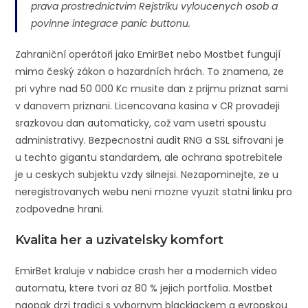
prava prostrednictvim Rejstriku vyloucenych osob a
povinne integrace panic buttonu.
Zahraniční operátoři jako EmirBet nebo Mostbet fungují
mimo český zákon o hazardních hrách. To znamena, ze
pri vyhre nad 50 000 Kc musite dan z prijmu priznat sami
v danovem priznani. Licencovana kasina v CR provadeji
srazkovou dan automaticky, což vam usetri spoustu
administrativy. Bezpecnostni audit RNG a SSL sifrovani je
u techto gigantu standardem, ale ochrana spotrebitele
je u ceskych subjektu vzdy silnejsi. Nezapominejte, ze u
neregistrovanych webu neni mozne vyuzit statni linku pro
zodpovedne hrani.
Kvalita her a uzivatelsky komfort
EmirBet kraluje v nabidce crash her a modernich video
automatu, ktere tvori az 80 % jejich portfolia. Mostbet
naopak drzi tradici s vybornym blackjackem a evropskou