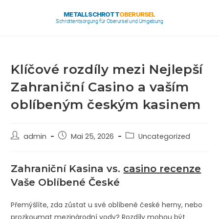
METALLSCHROTT
OBERURSEL
Schrottentsorgung für Oberursel und Umgebung
Klíčové rozdíly mezi Nejlepší
Zahraniční Casino a vaším
oblíbeným českým kasinem
admin
Mai 25, 2026
Uncategorized
Zahraniční Kasina vs.
casino recenze
Vaše Oblíbené České
Přemýšlíte, zda zůstat u své oblíbené české herny, nebo
prozkoumat mezinárodní vody? Rozdíly mohou být