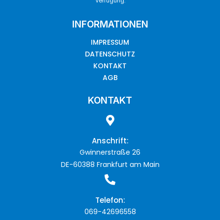
Verfügung.
INFORMATIONEN
IMPRESSUM
DATENSCHUTZ
KONTAKT
AGB
KONTAKT
Anschrift:
Gwinnerstraße 26
DE-60388 Frankfurt am Main
Telefon:
069-42696558