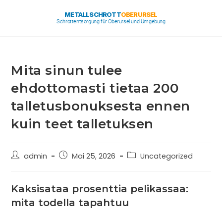
METALLSCHROTT
OBERURSEL
Schrottentsorgung für Oberursel und Umgebung
Mita sinun tulee
ehdottomasti tietaa 200
talletusbonuksesta ennen
kuin teet talletuksen
admin
Mai 25, 2026
Uncategorized
Kaksisataa prosenttia pelikassaa:
mita todella tapahtuu