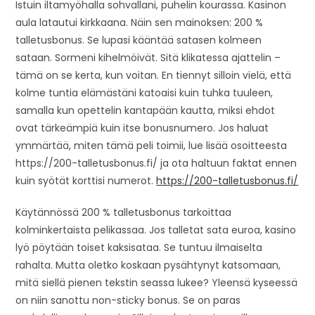
Istuin iltamyöhalla sohvallani, puhelin kourassa. Kasinon
aula latautui kirkkaana. Näin sen mainoksen: 200 %
talletusbonus. Se lupasi kääntää satasen kolmeen
sataan. Sormeni kihelmöivät. Sitä klikatessa ajattelin –
tämä on se kerta, kun voitan. En tiennyt silloin vielä, että
kolme tuntia elämästäni katoaisi kuin tuhka tuuleen,
samalla kun opettelin kantapään kautta, miksi ehdot
ovat tärkeämpiä kuin itse bonusnumero. Jos haluat
ymmärtää, miten tämä peli toimii, lue lisää osoitteesta
https://200-talletusbonus.fi/ ja ota haltuun faktat ennen
kuin syötät korttisi numerot.
https://200-talletusbonus.fi/
Käytännössä 200 % talletusbonus tarkoittaa
kolminkertaista pelikassaa. Jos talletat sata euroa, kasino
lyö pöytään toiset kaksisataa. Se tuntuu ilmaiselta
rahalta. Mutta oletko koskaan pysähtynyt katsomaan,
mitä siellä pienen tekstin seassa lukee? Yleensä kyseessä
on niin sanottu non-sticky bonus. Se on paras