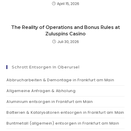
April 15, 2026
The Reality of Operations and Bonus Rules at
Zuluspins Casino
Juli 30, 2026
Schrott Entsorgen In Oberursel
Abbrucharbeiten & Demontage in Frankfurt am Main
Allgemeine Anfragen & Abholung
Aluminium entsorgen in Frankfurt am Main
Batterien & Katalysatoren entsorgen in Frankfurt am Main
Buntmetall (allgemein) entsorgen in Frankfurt am Main