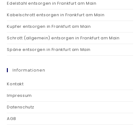
Edelstahl entsorgen in Frankfurt am Main
Kabelschrott entsorgen in Frankfurt am Main
Kupfer entsorgen in Frankfurt am Main
Schrott (allgemein) entsorgen in Frankfurt am Main
Späne entsorgen in Frankfurt am Main
Informationen
Kontakt
Impressum
Datenschutz
AGB