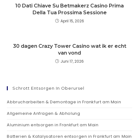
10 Dati Chiave Su Betmakerz Casino Prima
Della Tua Prossima Sessione
April 15, 2026
30 dagen Crazy Tower Casino wat ik er echt
van vond
Juni 17, 2026
Schrott Entsorgen In Oberursel
Abbrucharbeiten & Demontage in Frankfurt am Main
Allgemeine Anfragen & Abholung
Aluminium entsorgen in Frankfurt am Main
Batterien & Katalysatoren entsorgen in Frankfurt am Main