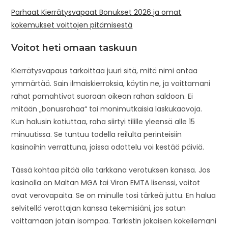
Parhaat Kierrätysvapaat Bonukset 2026 ja omat
kokemukset voittojen pitämisestä
Voitot heti omaan taskuun
Kierrätysvapaus tarkoittaa juuri sitä, mitä nimi antaa
ymmärtää. Sain ilmaiskierroksia, käytin ne, ja voittamani
rahat pamahtivat suoraan oikean rahan saldoon. Ei
mitään „bonusrahaa“ tai monimutkaisia laskukaavoja.
Kun halusin kotiuttaa, raha siirtyi tilille yleensä alle 15
minuutissa. Se tuntuu todella reilulta perinteisiin
kasinoihin verrattuna, joissa odottelu voi kestää päiviä.
Tässä kohtaa pitää olla tarkkana verotuksen kanssa. Jos
kasinolla on Maltan MGA tai Viron EMTA lisenssi, voitot
ovat verovapaita. Se on minulle tosi tärkeä juttu. En halua
selvitellä verottajan kanssa tekemisiäni, jos satun
voittamaan jotain isompaa. Tarkistin jokaisen kokeilemani