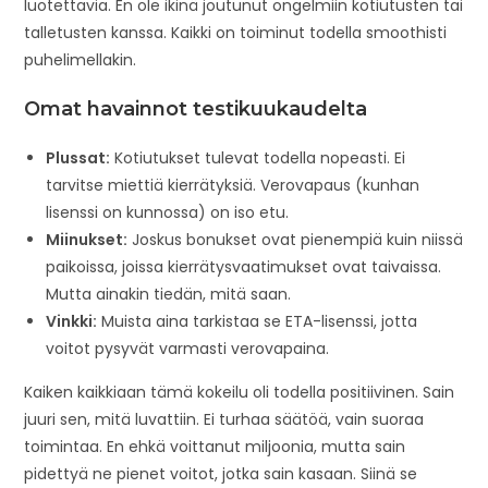
luotettavia. En ole ikinä joutunut ongelmiin kotiutusten tai
talletusten kanssa. Kaikki on toiminut todella smoothisti
puhelimellakin.
Omat havainnot testikuukaudelta
Plussat:
Kotiutukset tulevat todella nopeasti. Ei
tarvitse miettiä kierrätyksiä. Verovapaus (kunhan
lisenssi on kunnossa) on iso etu.
Miinukset:
Joskus bonukset ovat pienempiä kuin niissä
paikoissa, joissa kierrätysvaatimukset ovat taivaissa.
Mutta ainakin tiedän, mitä saan.
Vinkki:
Muista aina tarkistaa se ETA-lisenssi, jotta
voitot pysyvät varmasti verovapaina.
Kaiken kaikkiaan tämä kokeilu oli todella positiivinen. Sain
juuri sen, mitä luvattiin. Ei turhaa säätöä, vain suoraa
toimintaa. En ehkä voittanut miljoonia, mutta sain
pidettyä ne pienet voitot, jotka sain kasaan. Siinä se