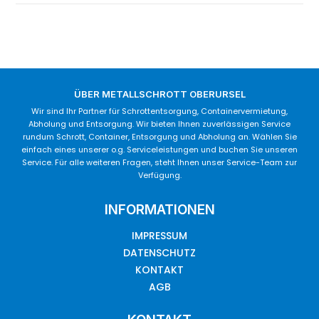
ÜBER METALLSCHROTT OBERURSEL
Wir sind Ihr Partner für Schrottentsorgung, Containervermietung,
Abholung und Entsorgung. Wir bieten Ihnen zuverlässigen Service
rundum Schrott, Container, Entsorgung und Abholung an. Wählen Sie
einfach eines unserer o.g. Serviceleistungen und buchen Sie unseren
Service. Für alle weiteren Fragen, steht Ihnen unser Service-Team zur
Verfügung.
INFORMATIONEN
IMPRESSUM
DATENSCHUTZ
KONTAKT
AGB