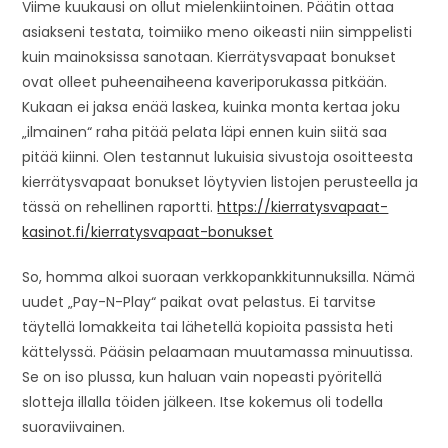
Viime kuukausi on ollut mielenkiintoinen. Päätin ottaa
asiakseni testata, toimiiko meno oikeasti niin simppelisti
kuin mainoksissa sanotaan. Kierrätysvapaat bonukset
ovat olleet puheenaiheena kaveriporukassa pitkään.
Kukaan ei jaksa enää laskea, kuinka monta kertaa joku
„ilmainen“ raha pitää pelata läpi ennen kuin siitä saa
pitää kiinni. Olen testannut lukuisia sivustoja osoitteesta
kierrätysvapaat bonukset löytyvien listojen perusteella ja
tässä on rehellinen raportti.
https://kierratysvapaat-
kasinot.fi/kierratysvapaat-bonukset
So, homma alkoi suoraan verkkopankkitunnuksilla. Nämä
uudet „Pay-N-Play“ paikat ovat pelastus. Ei tarvitse
täytellä lomakkeita tai lähetellä kopioita passista heti
kättelyssä. Pääsin pelaamaan muutamassa minuutissa.
Se on iso plussa, kun haluan vain nopeasti pyöritellä
slotteja illalla töiden jälkeen. Itse kokemus oli todella
suoraviivainen.