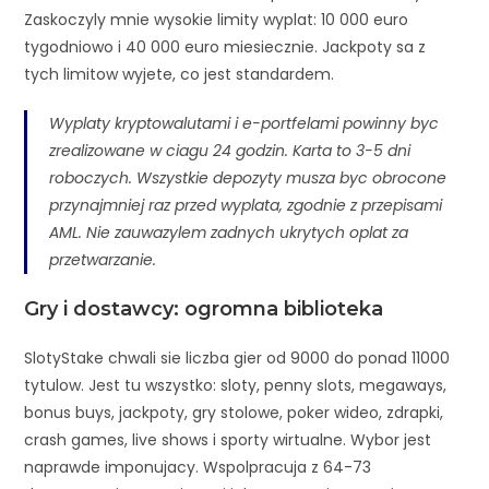
Zaskoczyly mnie wysokie limity wyplat: 10 000 euro
tygodniowo i 40 000 euro miesiecznie. Jackpoty sa z
tych limitow wyjete, co jest standardem.
Wyplaty kryptowalutami i e-portfelami powinny byc
zrealizowane w ciagu 24 godzin. Karta to 3-5 dni
roboczych. Wszystkie depozyty musza byc obrocone
przynajmniej raz przed wyplata, zgodnie z przepisami
AML. Nie zauwazylem zadnych ukrytych oplat za
przetwarzanie.
Gry i dostawcy: ogromna biblioteka
SlotyStake chwali sie liczba gier od 9000 do ponad 11000
tytulow. Jest tu wszystko: sloty, penny slots, megaways,
bonus buys, jackpoty, gry stolowe, poker wideo, zdrapki,
crash games, live shows i sporty wirtualne. Wybor jest
naprawde imponujacy. Wspolpracuja z 64-73