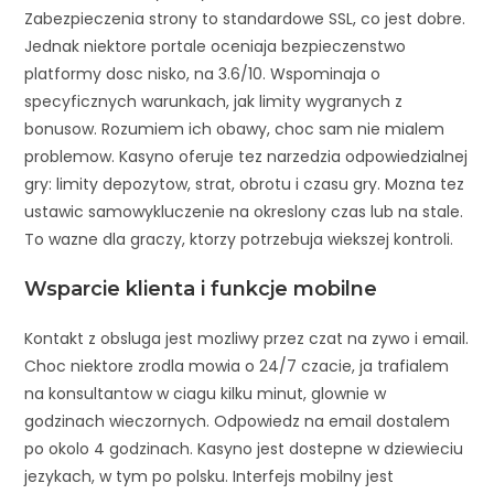
Zabezpieczenia strony to standardowe SSL, co jest dobre.
Jednak niektore portale oceniaja bezpieczenstwo
platformy dosc nisko, na 3.6/10. Wspominaja o
specyficznych warunkach, jak limity wygranych z
bonusow. Rozumiem ich obawy, choc sam nie mialem
problemow. Kasyno oferuje tez narzedzia odpowiedzialnej
gry: limity depozytow, strat, obrotu i czasu gry. Mozna tez
ustawic samowykluczenie na okreslony czas lub na stale.
To wazne dla graczy, ktorzy potrzebuja wiekszej kontroli.
Wsparcie klienta i funkcje mobilne
Kontakt z obsluga jest mozliwy przez czat na zywo i email.
Choc niektore zrodla mowia o 24/7 czacie, ja trafialem
na konsultantow w ciagu kilku minut, glownie w
godzinach wieczornych. Odpowiedz na email dostalem
po okolo 4 godzinach. Kasyno jest dostepne w dziewieciu
jezykach, w tym po polsku. Interfejs mobilny jest