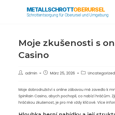
METALLSCHROTT
OBERURSEL
Schrottentsorgung für Oberursel und Umgebung
Moje zkušenosti s on
Casino
admin
März 25, 2026
Uncategorized
Moje dobrodružství s online zábavou mě zavedlo k mn
SpinRain Casino, abych pochopil, co nabízí hráčům. Zj
hráčskou zkušenost, je pro mě vždy klíčové. Více inf
Hloubka herní nabídky a její strukt