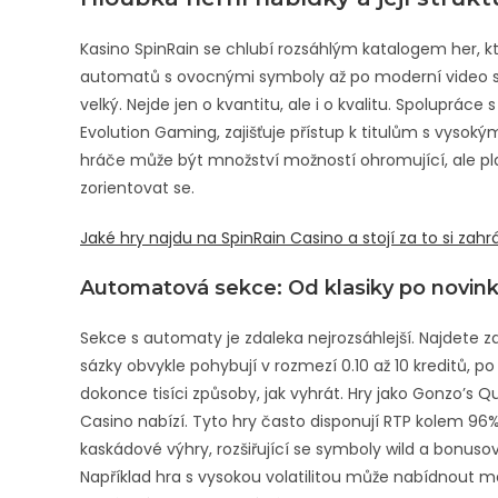
Kasino SpinRain se chlubí rozsáhlým katalogem her, k
automatů s ovocnými symboly až po moderní video s
velký. Nejde jen o kvantitu, ale i o kvalitu. Spoluprác
Evolution Gaming, zajišťuje přístup k titulům s vysoký
hráče může být množství možností ohromující, ale pla
zorientovat se.
Jaké hry najdu na SpinRain Casino a stojí za to si zahr
Automatová sekce: Od klasiky po novin
Sekce s automaty je zdaleka nejrozsáhlejší. Najdete 
sázky obvykle pohybují v rozmezí 0.10 až 10 kreditů,
dokonce tisíci způsoby, jak vyhrát. Hry jako Gonzo’s Q
Casino nabízí. Tyto hry často disponují RTP kolem 96%, 
kaskádové výhry, rozšiřující se symboly wild a bonusov
Například hra s vysokou volatilitou může nabídnout mén