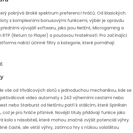
terý pokrývá široké spektrum preferencí hráčů. Od klasických
loty s komplexními bonusovými funkcemi, výběr je opravdu
e s předními vývojáři softwaru, jako jsou NetEnt, Microgaming a
m RTP (Return to Player) a poutavou hratelností. Pro začínající
tforma nabízí účinné filtry a kategorie, které pomáhají
át
ky
zde vše od tříválcových slotů s jednoduchou mechanikou, kde se
 po pětiválcové video automaty s 243 výherními cestami nebo
uest nebo Starburst od NetEntu patří k stálicím, které SpinRain
což je pro hráče příznivé. Novější tituly přidávají funkce jako
á kola s násobiteli, které mohou značně zvýšit potenciál výhry.
ě časté, ale větší výhry, zatímco hry s nízkou volatilitou