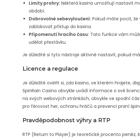
Limity prohry:
Některá kasina umožňují nastavit ma
období.
Dobrovolné sebevyloučení:
Pokud máte pocit, že 
zablokovat přístup do kasina.
Připomenutí hracího času:
Tato funkce vám může p
udělat přestávku.
Je důležité si tyto nástroje aktivně nastavit, pokud m
Licence a regulace
Je důležité ověřit si, zda kasino, ve kterém hrajete,
SpinRain Casino obvykle uvádí informace o své lice
na svých webových stránkách, obvykle ve spodní části
pro férovost her, ochranu hráčů a prevenci praní špin
Pravděpodobnost výhry a RTP
RTP (Return to Player) je teoretické procento peněz,