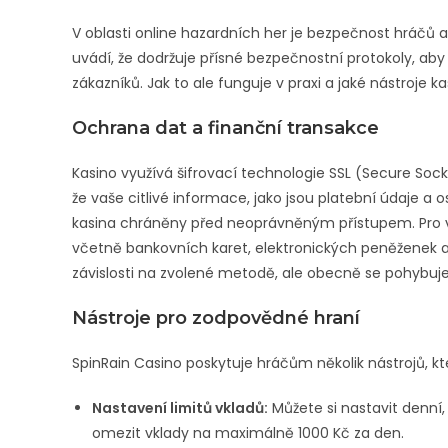
V oblasti online hazardních her je bezpečnost hráčů
uvádí, že dodržuje přísné bezpečnostní protokoly, aby
zákazníků. Jak to ale funguje v praxi a jaké nástroje ka
Ochrana dat a finanční transakce
Kasino využívá šifrovací technologie SSL (Secure So
že vaše citlivé informace, jako jsou platební údaje 
kasina chráněny před neoprávněným přístupem. Pro vk
včetně bankovních karet, elektronických peněženek a
závislosti na zvolené metodě, ale obecně se pohybuje
Nástroje pro zodpovědné hraní
SpinRain Casino poskytuje hráčům několik nástrojů, kt
Nastavení limitů vkladů:
Můžete si nastavit denní,
omezit vklady na maximálně 1000 Kč za den.