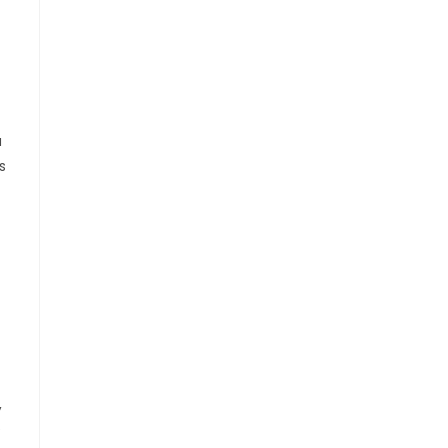
u
s
,
e