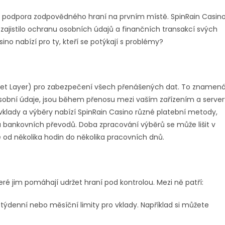
 a podpora zodpovědného hraní na prvním místě. SpinRain Casin
 zajistilo ochranu osobních údajů a finančních transakcí svých
sino nabízí pro ty, kteří se potýkají s problémy?
cket Layer) pro zabezpečení všech přenášených dat. To znamená
a osobní údaje, jsou během přenosu mezi vaším zařízením a server
lady a výběry nabízí SpinRain Casino různé platební metody,
 bankovních převodů. Doba zpracování výběrů se může lišit v
 od několika hodin do několika pracovních dnů.
eré jim pomáhají udržet hraní pod kontrolou. Mezi ně patří:
 týdenní nebo měsíční limity pro vklady. Například si můžete