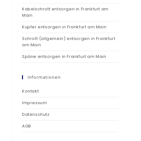
Kabelschrott entsorgen in Frankfurt am
Main
Kupfer entsorgen in Frankfurt am Main
Schrott (allgemein) entsorgen in Frankfurt
am Main
Späne entsorgen in Frankfurt am Main
Informationen
Kontakt
Impressum
Datenschutz
AGB