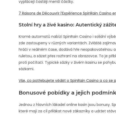
vyplácejí častěji menší částky.
7 Raisons de Découvrir l’Expérience SpinRain Casino e
Stolní hry a živé kasino: Autentický zážit
Kromě automatů nabízí SpinRain Casino i solidní výběr 
zde zastoupeny v různých variantách. Zvláště zajímavá 
hráči v reálném čase, dodává hře neopakovatelnou at
ruletou, a sázet přes rozhraní na obrazovce. To je přib
proti počítači. Typické sázky v živém kasinu se pohybuj
sázkami.
Vše, co potřebujete vědět o SpinRain Casino a co se 
Bonusové pobídky a jejich podmín
Jednou z hlavních lákadel online kasin jsou bonusy. 
které mají za cíl přilákat nové zákazníky a udržet stáv