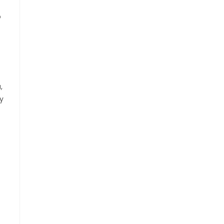
o
,
y