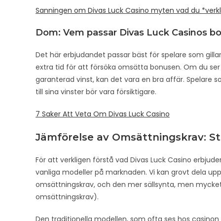
Sanningen om Divas Luck Casino myten vad du *verkl
Dom: Vem passar Divas Luck Casinos b
Det här erbjudandet passar bäst för spelare som gilla
extra tid för att försöka omsätta bonusen. Om du ser
garanterad vinst, kan det vara en bra affär. Spelare so
till sina vinster bör vara försiktigare.
7 Saker Att Veta Om Divas Luck Casino
Jämförelse av Omsättningskrav: S
För att verkligen förstå vad Divas Luck Casino erbjud
vanliga modeller på marknaden. Vi kan grovt dela upp
omsättningskrav, och den mer sällsynta, men mycke
omsättningskrav).
Den traditionella modellen, som ofta ses hos casino