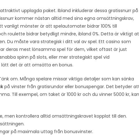
ttraktivt upplagda paket. Ibland inkluderar dessa gratissnurr på
tissnurr kommer nästan alltid med sina egna omsättningskrav,
tt vanligt mönster är att spelautomater bidrar 100% till
roulette bidrar betydligt mindre, ibland 0%. Detta är viktigt at
n. Du måste vara strategisk i ditt val av spel. Ett casino som
elar deras mest lönsamma spel för dem, vilket oftast är just
nabba spinn på slots, eller mer strategiskt spel vid
 lätt det är att omsätta en bonus.
änk om. Många spelare missar viktiga detaljer som kan sänka
ak
på vinster från gratisrundor eller bonuspengar. Det betyder at
mma. Till exempel, om taket är 1000 kr och du vinner 5000 kr, ka
, men kontrollera alltid omsättningskravet kopplat till den.
msättningen.
ngar på maximala uttag från bonusvinster.