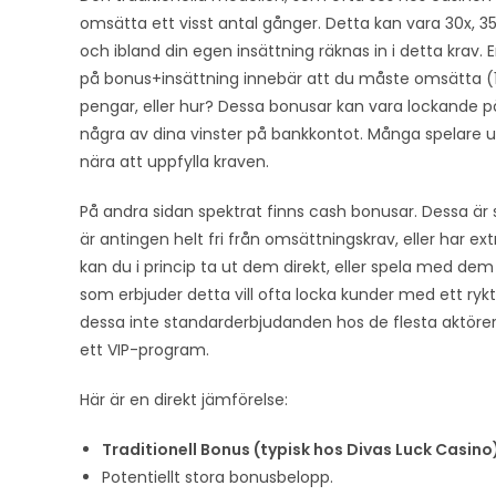
omsätta ett visst antal gånger. Detta kan vara 30x, 3
och ibland din egen insättning räknas in i detta krav
på bonus+insättning innebär att du måste omsätta (10
pengar, eller hur? Dessa bonusar kan vara lockande på
några av dina vinster på bankkontot. Många spelare 
nära att uppfylla kraven.
På andra sidan spektrat finns cash bonusar. Dessa är 
är antingen helt fri från omsättningskrav, eller har e
kan du i princip ta ut dem direkt, eller spela med de
som erbjuder detta vill ofta locka kunder med ett ryk
dessa inte standarderbjudanden hos de flesta aktörer
ett VIP-program.
Här är en direkt jämförelse:
Traditionell Bonus (typisk hos Divas Luck Casino
Potentiellt stora bonusbelopp.