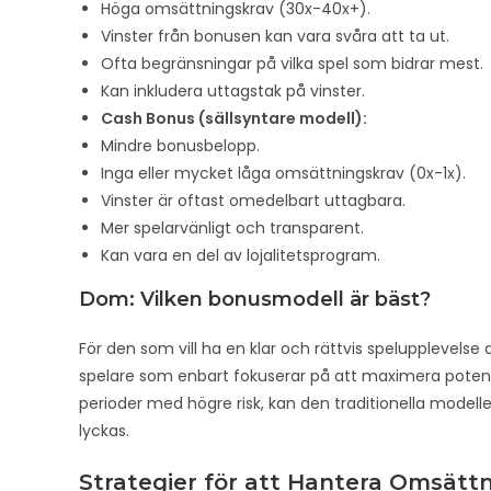
Höga omsättningskrav (30x-40x+).
Vinster från bonusen kan vara svåra att ta ut.
Ofta begränsningar på vilka spel som bidrar mest.
Kan inkludera uttagstak på vinster.
Cash Bonus (sällsyntare modell):
Mindre bonusbelopp.
Inga eller mycket låga omsättningskrav (0x-1x).
Vinster är oftast omedelbart uttagbara.
Mer spelarvänligt och transparent.
Kan vara en del av lojalitetsprogram.
Dom: Vilken bonusmodell är bäst?
För den som vill ha en klar och rättvis spelupplevelse 
spelare som enbart fokuserar på att maximera potent
perioder med högre risk, kan den traditionella modelle
lyckas.
Strategier för att Hantera Omsätt