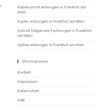
m
Kabelschrott entsorgen in Frankfurt am
Main
Kupfer entsorgen in Frankfurt am Main
Schrott (allgemein) entsorgen in Frankfurt
am Main
Späne entsorgen in Frankfurt am Main
Informationen
Kontakt
Impressum
Datenschutz
AGB