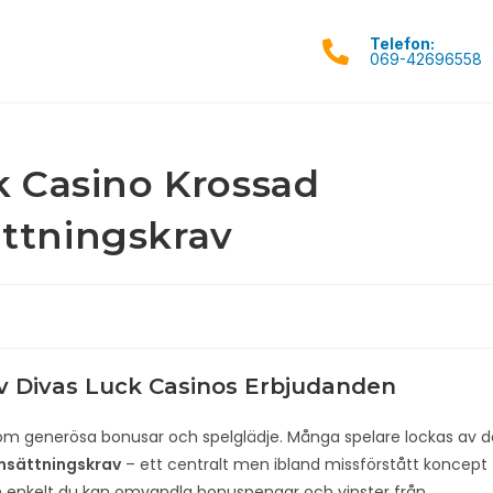
Telefon:
069-42696558
 Casino Krossad
ttningskrav
v Divas Luck Casinos Erbjudanden
om generösa bonusar och spelglädje. Många spelare lockas av d
sättningskrav
– ett centralt men ibland missförstått koncept
h enkelt du kan omvandla bonuspengar och vinster från