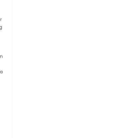
r
ög
an
ta