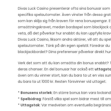
Divas Luck Casino presenterar ofta sina bonusar som a
specifika spelautomater. Även vinster från dessa gra
som kan skilja sig från kraven för rena bonuspengar. E
omsättningskravet, medan bordsspel som blackjack och 
veta, då det påverkar hur snabbt du kan uppfylla krave
Divas Luck Casino, liksom andra aktörer, vill att du sp
spelautomater. Tänk på din egen spelstil. Föredrar du s
blackjackbordet? Dina preferenser påverkar direkt hur
Verk det som att du kan omsätta din bonus snabbt? T
deras chanser. En del bonusar har också ett
uttagst
även om du vinner stort, kan du bara ta ut en viss su
du bara ta ut 1000 kr. Resten försvinner vid uttaget.
*
Bonusens storlek
: En större bonus kan vara lockande
*
Spelbidrag
: Förstå vilka spel som bidrar mest till o
*
Uttagstak
: Var medveten om eventuella begränsni