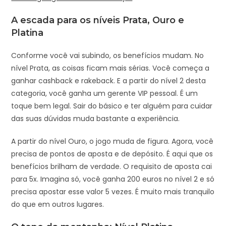
A escada para os níveis Prata, Ouro e
Platina
Conforme você vai subindo, os benefícios mudam. No
nível Prata, as coisas ficam mais sérias. Você começa a
ganhar cashback e rakeback. E a partir do nível 2 desta
categoria, você ganha um gerente VIP pessoal. É um
toque bem legal. Sair do básico e ter alguém para cuidar
das suas dúvidas muda bastante a experiência.
A partir do nível Ouro, o jogo muda de figura. Agora, você
precisa de pontos de aposta e de depósito. É aqui que os
benefícios brilham de verdade. O requisito de aposta cai
para 5x. Imagina só, você ganha 200 euros no nível 2 e só
precisa apostar esse valor 5 vezes. É muito mais tranquilo
do que em outros lugares.