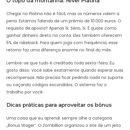
O topo da montanha: Nível Platina
Chegar no Platina não é fácil, mas os números valem a
pena. Estamos falando de um prêmio de 10.000 euros. O
requisito de aposta? Apenas 1x. Sério, 1x. É quase como
ganhar dinheiro direto na conta. Eles também oferecem
5% de rakeback. Para quem joga com frequência, esse
retorno faz uma diferença enorme no final do mês.
Lembre-se que tudo é creditado toda sexta-feira. Eu
gosto disso. Você sabe exatamente quando esperar suas
recompensas. Não precisa ficar pedindo nada no suporte
ou caçando códigos escondidos. O sistema faz o
trabalho por você.
Dicas práticas para aproveitar os bônus
Uma coisa que eu aprendi: sempre olhe a categoria
„Bonus Wager“. O Zombillion organizou o site de um jeito