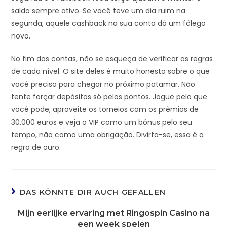
saldo sempre ativo. Se você teve um dia ruim na
segunda, aquele cashback na sua conta dá um fôlego
novo.
No fim das contas, não se esqueça de verificar as regras
de cada nível. O site deles é muito honesto sobre o que
você precisa para chegar no próximo patamar. Não
tente forçar depósitos só pelos pontos. Jogue pelo que
você pode, aproveite os torneios com os prêmios de
30.000 euros e veja o VIP como um bônus pelo seu
tempo, não como uma obrigação. Divirta-se, essa é a
regra de ouro.
DAS KÖNNTE DIR AUCH GEFALLEN
Mijn eerlijke ervaring met Ringospin Casino na
een week spelen