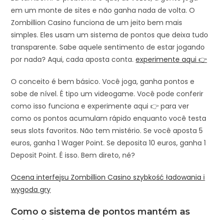
em um monte de sites e não ganha nada de volta. O
Zombillion Casino funciona de um jeito bem mais
simples. Eles usam um sistema de pontos que deixa tudo
transparente. Sabe aquele sentimento de estar jogando
por nada? Aqui, cada aposta conta.
experimente aqui 👉
O conceito é bem básico. Você joga, ganha pontos e
sobe de nível. É tipo um videogame. Você pode conferir
como isso funciona e experimente aqui 👉 para ver
como os pontos acumulam rápido enquanto você testa
seus slots favoritos. Não tem mistério. Se você aposta 5
euros, ganha 1 Wager Point. Se deposita 10 euros, ganha 1
Deposit Point. É isso. Bem direto, né?
Ocena interfejsu Zombillion Casino szybkość ładowania i
wygoda gry
Como o sistema de pontos mantém as