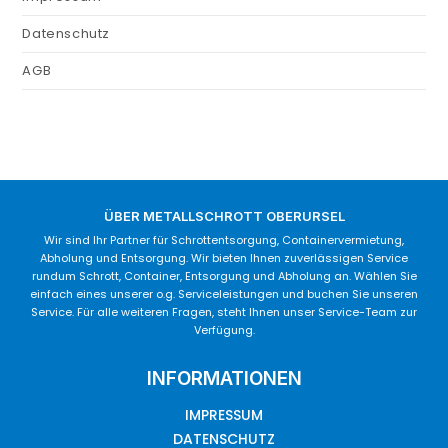
Datenschutz
AGB
ÜBER METALLSCHROTT OBERURSEL
Wir sind Ihr Partner für Schrottentsorgung, Containervermietung,
Abholung und Entsorgung. Wir bieten Ihnen zuverlässigen Service
rundum Schrott, Container, Entsorgung und Abholung an. Wählen Sie
einfach eines unserer o.g. Serviceleistungen und buchen Sie unseren
Service. Für alle weiteren Fragen, steht Ihnen unser Service-Team zur
Verfügung.
INFORMATIONEN
IMPRESSUM
DATENSCHUTZ