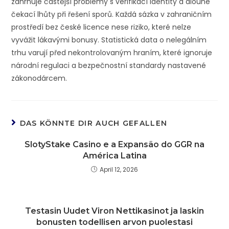
zahrnuje častější problémy s verifikací identity a dlouhé
čekací lhůty při řešení sporů. Každá sázka v zahraničním
prostředí bez české licence nese riziko, které nelze
vyvážit lákavými bonusy. Statistická data o nelegálním
trhu varují před nekontrolovaným hraním, které ignoruje
národní regulaci a bezpečnostní standardy nastavené
zákonodárcem.
DAS KÖNNTE DIR AUCH GEFALLEN
SlotyStake Casino e a Expansão do GGR na
América Latina
April 12, 2026
Testasin Uudet Viron Nettikasinot ja laskin
bonusten todellisen arvon puolestasi