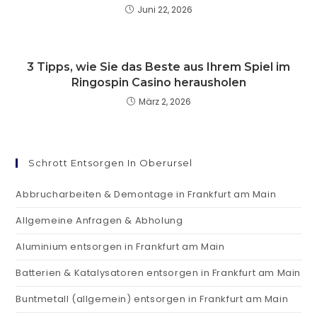
Juni 22, 2026
3 Tipps, wie Sie das Beste aus Ihrem Spiel im
Ringospin Casino herausholen
März 2, 2026
Schrott Entsorgen In Oberursel
Abbrucharbeiten & Demontage in Frankfurt am Main
Allgemeine Anfragen & Abholung
Aluminium entsorgen in Frankfurt am Main
Batterien & Katalysatoren entsorgen in Frankfurt am Main
Buntmetall (allgemein) entsorgen in Frankfurt am Main