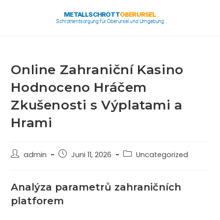
METALLSCHROTT
OBERURSEL
Schrottentsorgung für Oberursel und Umgebung
Online Zahraniční Kasino
Hodnoceno Hráčem
Zkušenosti s Výplatami a
Hrami
admin
Juni 11, 2026
Uncategorized
Analýza parametrů zahraničních
platforem