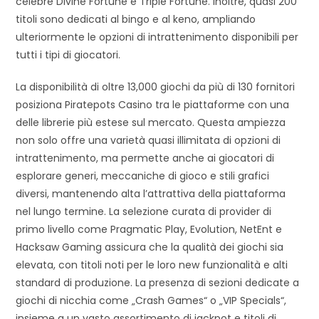
celebre Divine Fortune e Triple Fortune. Inoltre, quasi 200
titoli sono dedicati al bingo e al keno, ampliando
ulteriormente le opzioni di intrattenimento disponibili per
tutti i tipi di giocatori.
La disponibilità di oltre 13,000 giochi da più di 130 fornitori
posiziona Piratepots Casino tra le piattaforme con una
delle librerie più estese sul mercato. Questa ampiezza
non solo offre una varietà quasi illimitata di opzioni di
intrattenimento, ma permette anche ai giocatori di
esplorare generi, meccaniche di gioco e stili grafici
diversi, mantenendo alta l’attrattiva della piattaforma
nel lungo termine. La selezione curata di provider di
primo livello come Pragmatic Play, Evolution, NetEnt e
Hacksaw Gaming assicura che la qualità dei giochi sia
elevata, con titoli noti per le loro new funzionalità e alti
standard di produzione. La presenza di sezioni dedicate a
giochi di nicchia come „Crash Games“ o „VIP Specials“,
insieme a un vasto assortimento di jackpot e titoli di