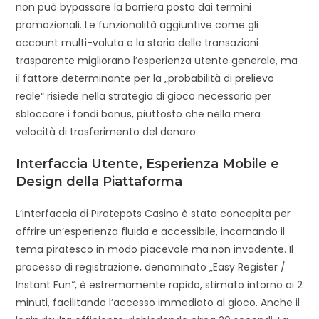
non può bypassare la barriera posta dai termini
promozionali. Le funzionalità aggiuntive come gli
account multi-valuta e la storia delle transazioni
trasparente migliorano l’esperienza utente generale, ma
il fattore determinante per la „probabilità di prelievo
reale“ risiede nella strategia di gioco necessaria per
sbloccare i fondi bonus, piuttosto che nella mera
velocità di trasferimento del denaro.
Interfaccia Utente, Esperienza Mobile e
Design della Piattaforma
L’interfaccia di Piratepots Casino è stata concepita per
offrire un’esperienza fluida e accessibile, incarnando il
tema piratesco in modo piacevole ma non invadente. Il
processo di registrazione, denominato „Easy Register /
Instant Fun“, è estremamente rapido, stimato intorno ai 2
minuti, facilitando l’accesso immediato al gioco. Anche il