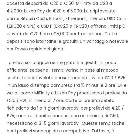
accetta depositi da €20 a €150; MiFinity da €20 a
€2,000; Luxon Pay da €20 a €5,000. Le criptovalute
come Bitcoin Cash, Bitcoin, Ethereum, Litecoin, USD Coin
(ERC20 e SPL) e USDT (ERC20 e TRC20) offrono limiti più
elevati, da €20 fino a €5,000 per transazione. Tutti i
depositi sono istantanei e gratuiti, un vantaggio notevole
per l’avvio rapido del gioco.
I prelievi sono ugualmente gratuiti e gestiti in modo
efficiente, sebbene i tempi varino in base al metodo
scelto. Le criptovalute consentono prelievi da €20 / £25
in un lasso di tempo compreso tra 15 minuti e 2 ore. Gli e-
wallet come MiFinity e Luxon Pay processano i prelievi da
€20 / £25 in meno di 2 ore. Carte di credito/debito
richiedono da 1 a 4 giorni lavorativi per prelievi da €20 /
£25, mentre i bonifici bancari, con un minimo di €50,
necessitano di 3–5 giorni lavorativi. Queste tempistiche
per i prelievi sono rapide e competitive. Tuttavia, è