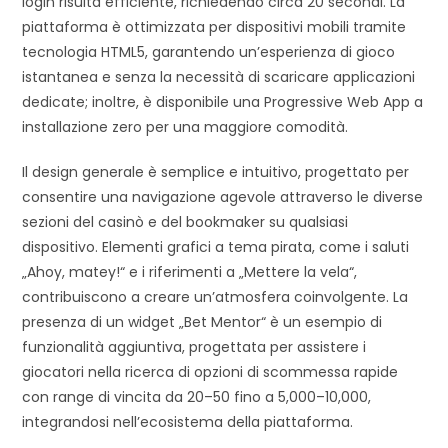
login risulta efficiente, richiedendo circa 20 secondi. La
piattaforma è ottimizzata per dispositivi mobili tramite
tecnologia HTML5, garantendo un’esperienza di gioco
istantanea e senza la necessità di scaricare applicazioni
dedicate; inoltre, è disponibile una Progressive Web App a
installazione zero per una maggiore comodità.
Il design generale è semplice e intuitivo, progettato per
consentire una navigazione agevole attraverso le diverse
sezioni del casinò e del bookmaker su qualsiasi
dispositivo. Elementi grafici a tema pirata, come i saluti
„Ahoy, matey!“ e i riferimenti a „Mettere la vela“,
contribuiscono a creare un’atmosfera coinvolgente. La
presenza di un widget „Bet Mentor“ è un esempio di
funzionalità aggiuntiva, progettata per assistere i
giocatori nella ricerca di opzioni di scommessa rapide
con range di vincita da 20–50 fino a 5,000–10,000,
integrandosi nell’ecosistema della piattaforma.