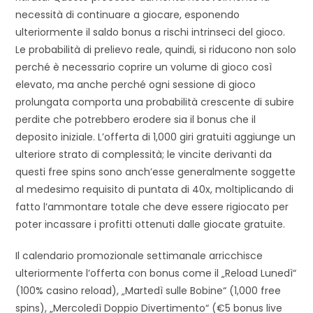
necessità di continuare a giocare, esponendo
ulteriormente il saldo bonus a rischi intrinseci del gioco.
Le probabilità di prelievo reale, quindi, si riducono non solo
perché è necessario coprire un volume di gioco così
elevato, ma anche perché ogni sessione di gioco
prolungata comporta una probabilità crescente di subire
perdite che potrebbero erodere sia il bonus che il
deposito iniziale. L’offerta di 1,000 giri gratuiti aggiunge un
ulteriore strato di complessità; le vincite derivanti da
questi free spins sono anch’esse generalmente soggette
al medesimo requisito di puntata di 40x, moltiplicando di
fatto l’ammontare totale che deve essere rigiocato per
poter incassare i profitti ottenuti dalle giocate gratuite.
Il calendario promozionale settimanale arricchisce
ulteriormente l’offerta con bonus come il „Reload Lunedì“
(100% casino reload), „Martedì sulle Bobine“ (1,000 free
spins), „Mercoledì Doppio Divertimento“ (€5 bonus live