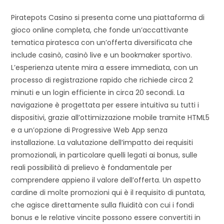
Piratepots Casino si presenta come una piattaforma di
gioco online completa, che fonde un’accattivante
tematica piratesca con un’offerta diversificata che
include casinò, casinò live e un bookmaker sportivo.
L’esperienza utente mira a essere immediata, con un
processo di registrazione rapido che richiede circa 2
minuti e un login efficiente in circa 20 secondi. La
navigazione è progettata per essere intuitiva su tutti i
dispositivi, grazie all’ottimizzazione mobile tramite HTML5
e a un’opzione di Progressive Web App senza
installazione. La valutazione dell’impatto dei requisiti
promozionali, in particolare quelli legati ai bonus, sulle
reali possibilità di prelievo è fondamentale per
comprendere appieno il valore dell’offerta. Un aspetto
cardine di molte promozioni qui è il requisito di puntata,
che agisce direttamente sulla fluidità con cui i fondi
bonus e le relative vincite possono essere convertiti in