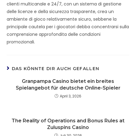
clienti multicanale e 24/7, con un sistema di gestione
delle licenze e della sicurezza trasparente, crea un
ambiente di gioco relativamente sicuro, sebbene la
principale cautela per i giocatori debba concentrarsi sulla
comprensione approfondita delle condizioni
promozionali.
DAS KÖNNTE DIR AUCH GEFALLEN
Granpampa Casino bietet ein breites
Spielangebot für deutsche Online-Spieler
April 3, 2026
The Reality of Operations and Bonus Rules at
Zuluspins Casino
Juli 30, 2026