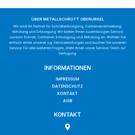
ÜBER METALLSCHROTT OBERURSEL
Wir sind Ihr Partner für Schrottentsorgung, Containervermietung,
Abholung und Entsorgung. Wir bieten Ihnen zuverlässigen Service
rundum Schrott, Container, Entsorgung und Abholung an. Wählen Sie
einfach eines unserer o.g. Serviceleistungen und buchen Sie unseren
Service. Für alle weiteren Fragen, steht Ihnen unser Service-Team zur
Verfügung.
INFORMATIONEN
IMPRESSUM
DATENSCHUTZ
KONTAKT
AGB
KONTAKT