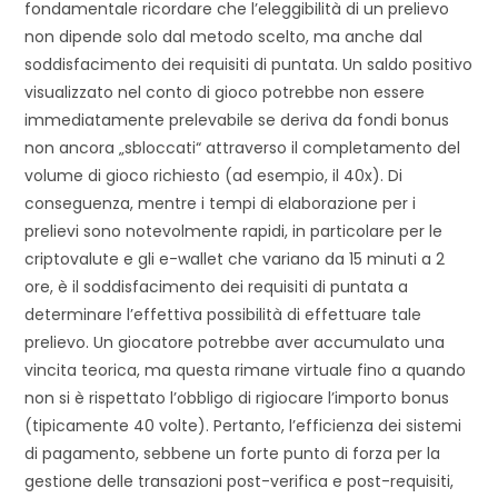
fondamentale ricordare che l’eleggibilità di un prelievo
non dipende solo dal metodo scelto, ma anche dal
soddisfacimento dei requisiti di puntata. Un saldo positivo
visualizzato nel conto di gioco potrebbe non essere
immediatamente prelevabile se deriva da fondi bonus
non ancora „sbloccati“ attraverso il completamento del
volume di gioco richiesto (ad esempio, il 40x). Di
conseguenza, mentre i tempi di elaborazione per i
prelievi sono notevolmente rapidi, in particolare per le
criptovalute e gli e-wallet che variano da 15 minuti a 2
ore, è il soddisfacimento dei requisiti di puntata a
determinare l’effettiva possibilità di effettuare tale
prelievo. Un giocatore potrebbe aver accumulato una
vincita teorica, ma questa rimane virtuale fino a quando
non si è rispettato l’obbligo di rigiocare l’importo bonus
(tipicamente 40 volte). Pertanto, l’efficienza dei sistemi
di pagamento, sebbene un forte punto di forza per la
gestione delle transazioni post-verifica e post-requisiti,