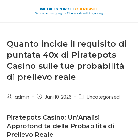
METALLSCHROTT
OBERURSEL
Schrottentsorgung für Oberursel und Umgebung
Quanto incide il requisito di
puntata 40x di Piratepots
Casino sulle tue probabilità
di prelievo reale
admin
Juni 10, 2026
Uncategorized
Piratepots Casino: Un’Analisi
Approfondita delle Probabilità di
Prelievo Reale