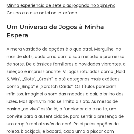
Minha experiencia de sete dias jogando no SpinLynx
Casino e o que notei na interface
Um Universo de Jogos à Minha
Espera
A mera vastidão de opções é o que atrai. Mergulhei no
mar de slots, cada uma com a sua melodia e promessa
de sorte. De clássicos familiares a novidades vibrantes, a
seleção é impressionante. Vi jogos rotulados como „Hold
& Win“, „Slots“, „Crash“, e até categorias mais exóticas
como „Bingo“ e „Scratch Cards“. Os títulos pareciam
infinitos. Imaginei o som das moedas a cair, o brilho das
luzes. Mas SpinLynx não se limita a slots. As mesas de
casino „ao vivo“ estão lá, a funcionar dia e noite, um
convite para a autenticidade, para sentir a presença de
um crupiê real através do ecrã. Rolei pelas opções de
roleta, blackjack, e bacará, cada uma a piscar com