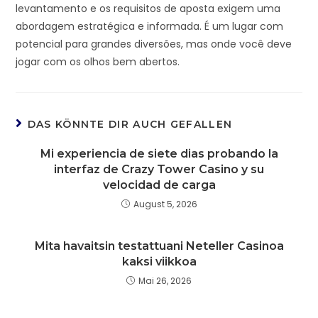
levantamento e os requisitos de aposta exigem uma
abordagem estratégica e informada. É um lugar com
potencial para grandes diversões, mas onde você deve
jogar com os olhos bem abertos.
DAS KÖNNTE DIR AUCH GEFALLEN
Mi experiencia de siete dias probando la
interfaz de Crazy Tower Casino y su
velocidad de carga
August 5, 2026
Mita havaitsin testattuani Neteller Casinoa
kaksi viikkoa
Mai 26, 2026