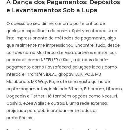
A Dança dos Pagamentos: Depósitos
e Levantamentos Sob a Lupa
O acesso ao seu dinheiro é uma parte crítica de
qualquer experiência de casino. SpinLynx oferece uma
lista impressionante de métodos de pagamento, algo
que realmente me impressionou. Encontrei tudo, desde
cartões como Mastercard e Visa, carteiras eletrónicas
populares como NETELLER e Skrill, métodos de pré-
pagamento como Paysafecard, soluções locais como
Interac e-Transfer, iDEAL, giropay, BLIK, POLi, MB
Multibanco, MB Way, Pix, e até uma vasta gama de
cripto-pagamentos, incluindo Bitcoin, Ethereum, Litecoin,
Dogecoin e Tether. Há também opções como Neosurf,
Cashlib, eZeeWallet e outros. É uma rede extensa,
projetada para cobrir praticamente todas as
preferências.