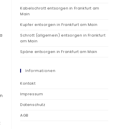
Kabelschrott entsorgen in Frankfurt am
Main
Kupfer entsorgen in Frankfurt am Main
ma
Schrott (allgemein) entsorgen in Frankfurt
am Main
Späne entsorgen in Frankfurt am Main
Informationen
Kontakt
Impressum
on
Datenschutz
AGB
t