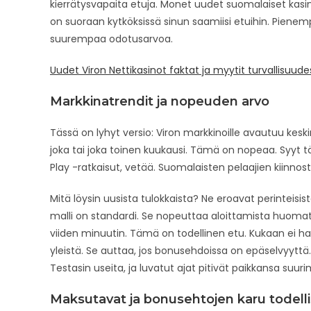
kierrätysvapaita etuja. Monet uudet suomalaiset kasino
on suoraan kytköksissä sinun saamiisi etuihin. Pienemp
suurempaa odotusarvoa.
Uudet Viron Nettikasinot faktat ja myytit turvallisuude
Markkinatrendit ja nopeuden arvo
Tässä on lyhyt versio: Viron markkinoille avautuu kesk
joka tai joka toinen kuukausi. Tämä on nopeaa. Syyt 
Play -ratkaisut, vetää. Suomalaisten pelaajien kiinnost
Mitä löysin uusista tulokkaista? Ne eroavat perinteisis
malli on standardi. Se nopeuttaa aloittamista huomatta
viiden minuutin. Tämä on todellinen etu. Kukaan ei ha
yleistä. Se auttaa, jos bonusehdoissa on epäselvyyttä
Testasin useita, ja luvatut ajat pitivät paikkansa suu
Maksutavat ja bonusehtojen karu todell