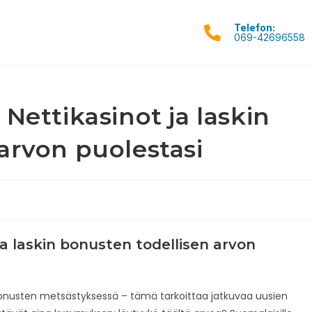
Telefon:
069-42696558
Nettikasinot ja laskin
arvon puolestasi
ja laskin bonusten todellisen arvon
bonusten metsästyksessä – tämä tarkoittaa jatkuvaa uusien