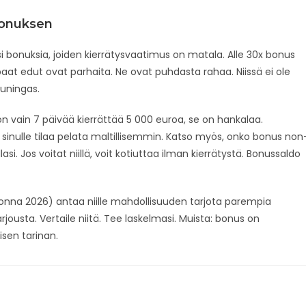
bonuksen
i bonuksia, joiden kierrätysvaatimus on matala. Alle 30x bonus
paat edut ovat parhaita. Ne ovat puhdasta rahaa. Niissä ei ole
kuningas.
n vain 7 päivää kierrättää 5 000 euroa, se on hankalaa.
inulle tilaa pelata maltillisemmin. Katso myös, onko bonus non
asi. Jos voitat niillä, voit kotiuttaa ilman kierrätystä. Bonussaldo
onna 2026) antaa niille mahdollisuuden tarjota parempia
usta. Vertaile niitä. Tee laskelmasi. Muista: bonus on
sen tarinan.