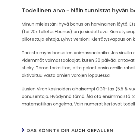
Todellinen arvo – Näin tunnistat hyvän 
Minun mielestäni hyvä bonus on harvinainen löytö. Ets
(tai 20x talletus+bonus) on jo siedettävä. Kierrätysva
piilotettuja ehtoja. Lyhyt versioni: Kierrätysvapaus on 
Tarkista myös bonusten voimassaoloaika. Jos sinulla o
Pidemmät voimassaoloajat, kuten 30 päivää, antavat s
sticky. Tämä tarkoittaa, että pelaat ensin omilla rahoill
aktivoituu vasta omien varojen loppuessa.
Uusien Viron kasinoiden alhaisempi GGR-tax (5.5 % vu
bonusehtoja. Hyödynnä tämä. Älä ota ensimmäistä tarjo
matematiikan ongelma. Vain numerot kertovat todelli
DAS KÖNNTE DIR AUCH GEFALLEN