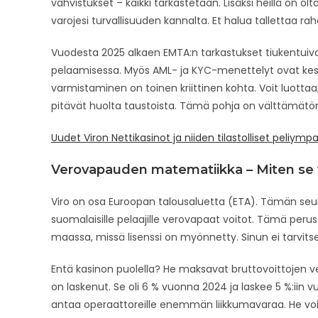
vahvistukset – kaikki tarkastetaan. Lisäksi heillä on 
varojesi turvallisuuden kannalta. Et halua tallettaa r
Vuodesta 2025 alkaen EMTA:n tarkastukset tiukentuivat
pelaamisessa. Myös AML- ja KYC-menettelyt ovat kesk
varmistaminen on toinen kriittinen kohta. Voit luottaa
pitävät huolta taustoista. Tämä pohja on välttämätön
Uudet Viron Nettikasinot ja niiden tilastolliset peliym
Verovapauden matematiikka – Miten se 
Viro on osa Euroopan talousaluetta (ETA). Tämän seur
suomalaisille pelaajille verovapaat voitot. Tämä per
maassa, missä lisenssi on myönnetty. Sinun ei tarvit
Entä kasinon puolella? He maksavat bruttovoittojen 
on laskenut. Se oli 6 % vuonna 2024 ja laskee 5 %:ii
antaa operaattoreille enemmän liikkumavaraa. He voiv