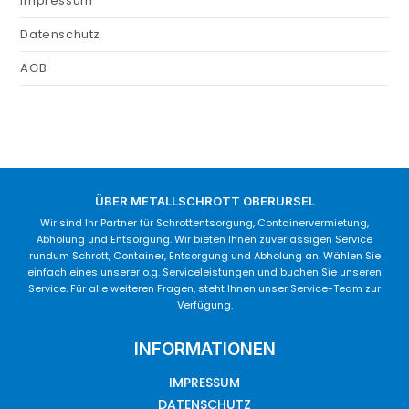
Impressum
Datenschutz
AGB
ÜBER METALLSCHROTT OBERURSEL
Wir sind Ihr Partner für Schrottentsorgung, Containervermietung,
Abholung und Entsorgung. Wir bieten Ihnen zuverlässigen Service
rundum Schrott, Container, Entsorgung und Abholung an. Wählen Sie
einfach eines unserer o.g. Serviceleistungen und buchen Sie unseren
Service. Für alle weiteren Fragen, steht Ihnen unser Service-Team zur
Verfügung.
INFORMATIONEN
IMPRESSUM
DATENSCHUTZ