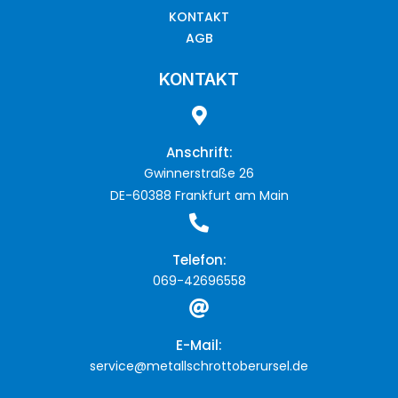
KONTAKT
AGB
KONTAKT
Anschrift:
Gwinnerstraße 26
DE-60388 Frankfurt am Main
Telefon:
069-42696558
E-Mail:
service@metallschrottoberursel.de