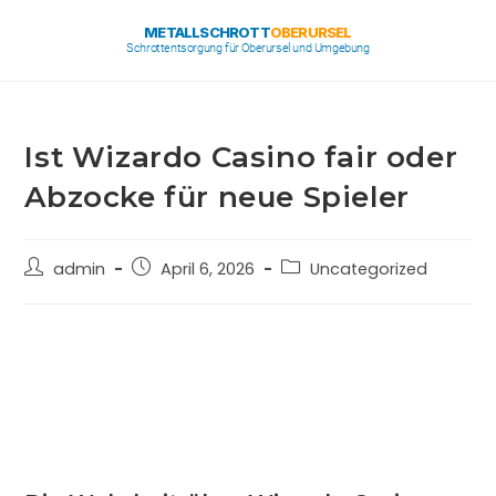
METALLSCHROTT
OBERURSEL
Schrottentsorgung für Oberursel und Umgebung
Ist Wizardo Casino fair oder
Abzocke für neue Spieler
admin
April 6, 2026
Uncategorized