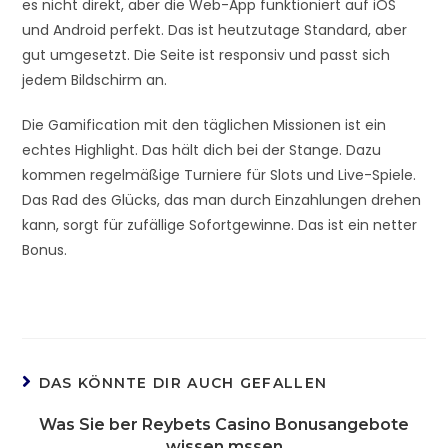
es nicht direkt, aber die Web-App funktioniert auf iOS
und Android perfekt. Das ist heutzutage Standard, aber
gut umgesetzt. Die Seite ist responsiv und passt sich
jedem Bildschirm an.
Die Gamification mit den täglichen Missionen ist ein
echtes Highlight. Das hält dich bei der Stange. Dazu
kommen regelmäßige Turniere für Slots und Live-Spiele.
Das Rad des Glücks, das man durch Einzahlungen drehen
kann, sorgt für zufällige Sofortgewinne. Das ist ein netter
Bonus.
DAS KÖNNTE DIR AUCH GEFALLEN
Was Sie ber Reybets Casino Bonusangebote
wissen mssen