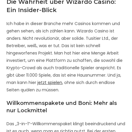
Die Wahrheit über Wizardo Casino:
Ein Insider-Blick
Ich habe in dieser Branche mehr Casinos kommen und
gehen sehen, als ich zählen kann. Wizardo Casino ist
anders. Nicht revolutionär, aber solide. Tusitier Ltd., der
Betreiber, weiß, was er tut. Das ist kein schnell
hingeworfenes Projekt. Man hat hier eine Menge Arbeit
investiert, um eine Plattform zu schaffen, die sowohl die
Krypto-Crowd als auch traditionelle Spieler anspricht. Es
gibt über 11.000 Spiele, das ist eine Hausnummer. Und ja,
man kann hier
jetzt spielen
, ohne sich durch endlose
Seiten quälen zu müssen.
Willkommenspakete und Boni: Mehr als
nur Lockmittel
Das „3-in-1“-Willkommenspaket klingt beeindruckend und
ist es auch, wenn man es richtig nutzt. Bei der ersten