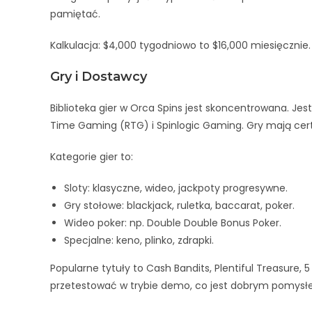
pamiętać.
Kalkulacja: $4,000 tygodniowo to $16,000 miesięcznie
Gry i Dostawcy
Biblioteka gier w Orca Spins jest skoncentrowana. Jes
Time Gaming (RTG) i Spinlogic Gaming. Gry mają cer
Kategorie gier to:
Sloty: klasyczne, wideo, jackpoty progresywne.
Gry stołowe: blackjack, ruletka, baccarat, poker.
Wideo poker: np. Double Double Bonus Poker.
Specjalne: keno, plinko, zdrapki.
Popularne tytuły to Cash Bandits, Plentiful Treasure,
przetestować w trybie demo, co jest dobrym pomysłe