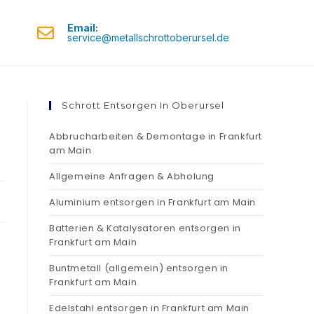
Email:
service@metallschrottoberursel.de
Schrott Entsorgen In Oberursel
Abbrucharbeiten & Demontage in Frankfurt
am Main
Allgemeine Anfragen & Abholung
Aluminium entsorgen in Frankfurt am Main
Batterien & Katalysatoren entsorgen in
Frankfurt am Main
Buntmetall (allgemein) entsorgen in
Frankfurt am Main
Edelstahl entsorgen in Frankfurt am Main