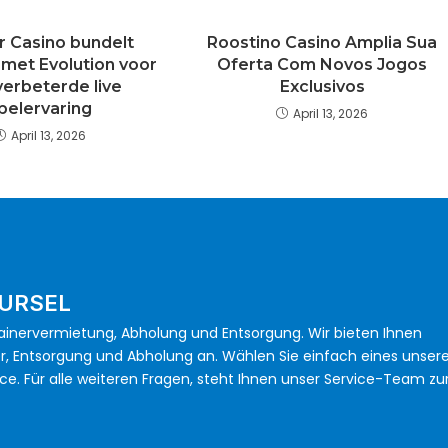
r Casino bundelt
Roostino Casino Amplia Sua
 met Evolution voor
Oferta Com Novos Jogos
verbeterde live
Exclusivos
pelervaring
April 13, 2026
April 13, 2026
URSEL
ntainervermietung, Abholung und Entsorgung. Wir bieten Ihnen
r, Entsorgung und Abholung an. Wählen Sie einfach eines unserer
e. Für alle weiteren Fragen, steht Ihnen unser Service-Team zu