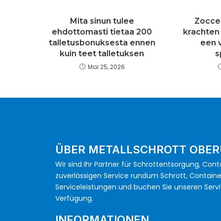
Mita sinun tulee
Zocce
ehdottomasti tietaa 200
krachten
talletusbonuksesta ennen
een 
kuin teet talletuksen
s
Mai 25, 2026
ÜBER METALLSCHROTT OBER
Wir sind Ihr Partner für Schrottentsorgung, Co
zuverlässigen Service rundum Schrott, Containe
Serviceleistungen und buchen Sie unseren Servic
Verfügung.
INFORMATIONEN