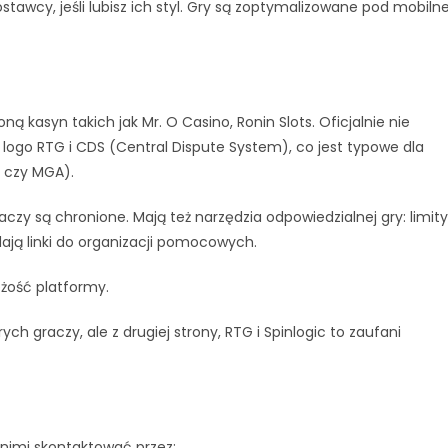
dostawcy, jeśli lubisz ich styl. Gry są zoptymalizowane pod mobiln
oną kasyn takich jak Mr. O Casino, Ronin Slots. Oficjalnie nie
ą logo RTG i CDS (Central Dispute System), co jest typowe dla
o czy MGA).
czy są chronione. Mają też narzędzia odpowiedzialnej gry: limity
ają linki do organizacji pomocowych.
eżość platformy.
ch graczy, ale z drugiej strony, RTG i Spinlogic to zaufani
 nimi skontaktować przez: