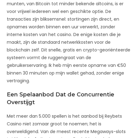
munten, van Bitcoin tot minder bekende altcoins, is er
voor vrijwel iedereen wel een geschikte optie. De
transacties zijn bliksemsnel: stortingen zijn direct, en
opnames worden binnen een uur verwerkt, zonder
interne kosten van het casino. De enige kosten die je
maakt, zijn de standaard netwerkkosten voor de
blockchain zelf. Dit snelle, gratis en crypto-georiënteerde
systeem vormt de ruggengraat van de
gebruikerservaring. Ik heb mijn eerste opname van €50
binnen 30 minuten op mijn wallet gehad, zonder enige
vertraging.
Een Spelaanbod Dat de Concurrentie
Overstijgt
Met meer dan 5.000 spellen is het aanbod bij Reybets
Casino niet zomaar groot te noemen; het is
overweldigend. Van de meest recente Megaways-slots