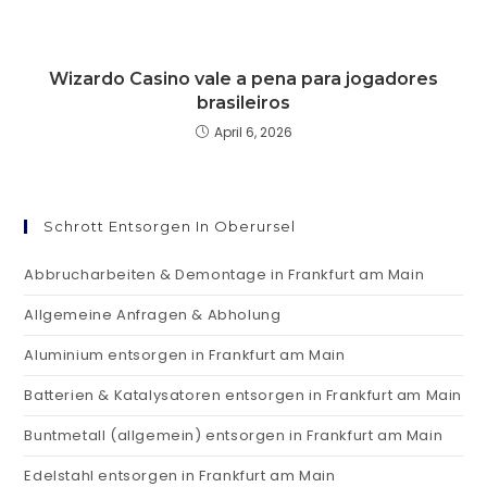
Wizardo Casino vale a pena para jogadores
brasileiros
April 6, 2026
Schrott Entsorgen In Oberursel
Abbrucharbeiten & Demontage in Frankfurt am Main
Allgemeine Anfragen & Abholung
Aluminium entsorgen in Frankfurt am Main
Batterien & Katalysatoren entsorgen in Frankfurt am Main
Buntmetall (allgemein) entsorgen in Frankfurt am Main
Edelstahl entsorgen in Frankfurt am Main