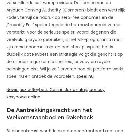
verschillende softwareproviders. De licentie van de
Anjouan Gaming Authority (Comoren) biedt een wettelijk
kader, terwijl de nadruk op zero-fee opnames en de
‚Provably Fair‘ spelcategorie de betrouwbaarheid verder
versterkt. Voor de serieuze speler, vooral degenen die
veelvuldig crypto gebruiken, is het VIP-programma met
zijn forse opnamelimieten een sterk pluspunt. Het is
duidelijk dat Reybets een strategie volgt die gericht is op
de moderne gokker die snelheid, privacy en royale
beloningen eist. Wil je zelf ervaren hoe dit platform werkt,
speel nu en ontdek de voordelen.
speel nu
Nowicjusz w Reybets Casino Jak działają bonusy
kasynowe online
De Aantrekkingskracht van het
Welkomstaanbod en Rakeback
Bij binnenkomst wordt je direct geconfronteerd met een