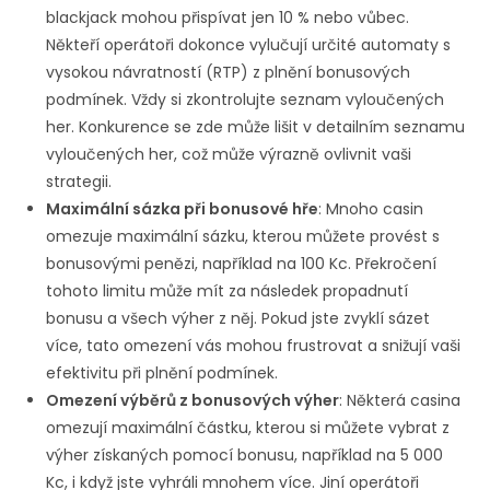
blackjack mohou přispívat jen 10 % nebo vůbec.
Někteří operátoři dokonce vylučují určité automaty s
vysokou návratností (RTP) z plnění bonusových
podmínek. Vždy si zkontrolujte seznam vyloučených
her. Konkurence se zde může lišit v detailním seznamu
vyloučených her, což může výrazně ovlivnit vaši
strategii.
Maximální sázka při bonusové hře
: Mnoho casin
omezuje maximální sázku, kterou můžete provést s
bonusovými penězi, například na 100 Kc. Překročení
tohoto limitu může mít za následek propadnutí
bonusu a všech výher z něj. Pokud jste zvyklí sázet
více, tato omezení vás mohou frustrovat a snižují vaši
efektivitu při plnění podmínek.
Omezení výběrů z bonusových výher
: Některá casina
omezují maximální částku, kterou si můžete vybrat z
výher získaných pomocí bonusu, například na 5 000
Kc, i když jste vyhráli mnohem více. Jiní operátoři