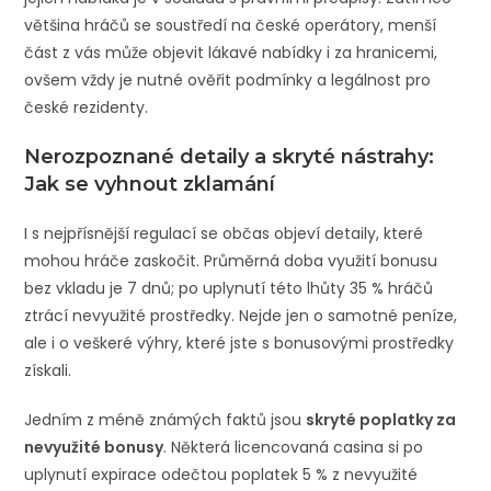
většina hráčů se soustředí na české operátory, menší
část z vás může objevit lákavé nabídky i za hranicemi,
ovšem vždy je nutné ověřit podmínky a legálnost pro
české rezidenty.
Nerozpoznané detaily a skryté nástrahy:
Jak se vyhnout zklamání
I s nejpřísnější regulací se občas objeví detaily, které
mohou hráče zaskočit. Průměrná doba využití bonusu
bez vkladu je 7 dnů; po uplynutí této lhůty 35 % hráčů
ztrácí nevyužité prostředky. Nejde jen o samotné peníze,
ale i o veškeré výhry, které jste s bonusovými prostředky
získali.
Jedním z méně známých faktů jsou
skryté poplatky za
nevyužité bonusy
. Některá licencovaná casina si po
uplynutí expirace odečtou poplatek 5 % z nevyužité