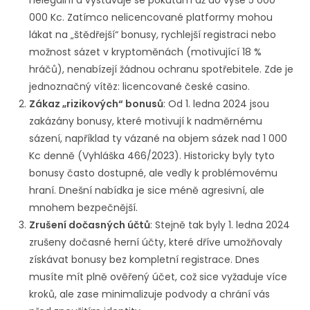
nelegální a vystavuje se pokutám až do výše 5 000
000 Kc. Zatímco nelicencované platformy mohou
lákat na „štědřejší“ bonusy, rychlejší registraci nebo
možnost sázet v kryptoměnách (motivující 18 %
hráčů), nenabízejí žádnou ochranu spotřebitele. Zde je
jednoznačný vítěz: licencované české casino.
Zákaz „rizikových“ bonusů
: Od 1. ledna 2024 jsou
zakázány bonusy, které motivují k nadměrnému
sázení, například ty vázané na objem sázek nad 1 000
Kc denně (Vyhláška 466/2023). Historicky byly tyto
bonusy často dostupné, ale vedly k problémovému
hraní. Dnešní nabídka je sice méně agresivní, ale
mnohem bezpečnější.
Zrušení dočasných účtů
: Stejně tak byly 1. ledna 2024
zrušeny dočasné herní účty, které dříve umožňovaly
získávat bonusy bez kompletní registrace. Dnes
musíte mít plně ověřený účet, což sice vyžaduje více
kroků, ale zase minimalizuje podvody a chrání vás