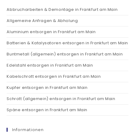
Abbrucharbeiten & Demontage in Frankfurt am Main
Allgemeine Anfragen & Abholung
Aluminium entsorgen in Frankfurt am Main
Batterien & Katalysatoren entsorgen in Frankfurt am Main
Buntmetall (allgemein) entsorgen in Frankfurt am Main
Edelstahl entsorgen in Frankfurt am Main
Kabelschrott entsorgen in Frankfurt am Main
Kupfer entsorgen in Frankfurt am Main
Schrott (allgemein) entsorgen in Frankfurt am Main
Späne entsorgen in Frankfurt am Main
Informationen