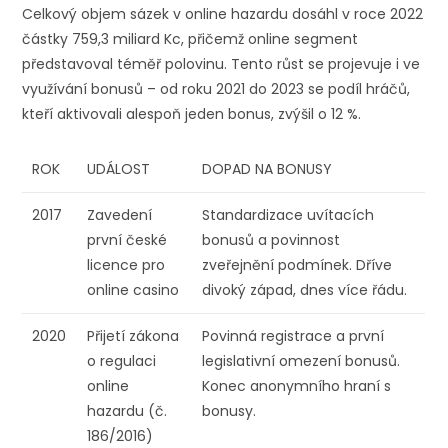
Celkový objem sázek v online hazardu dosáhl v roce 2022
částky 759,3 miliard Kc, přičemž online segment
představoval téměř polovinu. Tento růst se projevuje i ve
využívání bonusů – od roku 2021 do 2023 se podíl hráčů,
kteří aktivovali alespoň jeden bonus, zvýšil o 12 %.
ROK
UDÁLOST
DOPAD NA BONUSY
2017
Zavedení
Standardizace uvítacích
první české
bonusů a povinnost
licence pro
zveřejnění podmínek. Dříve
online casino
divoký západ, dnes více řádu.
2020
Přijetí zákona
Povinná registrace a první
o regulaci
legislativní omezení bonusů.
online
Konec anonymního hraní s
hazardu (č.
bonusy.
186/2016)