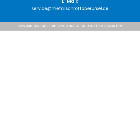
E-Mail:
service@metallschrottoberursel.de
COPYRIGHT 2020 - ALLE RECHTE VORBEHALTEN - INHABER: ANDY BIEDERMANN