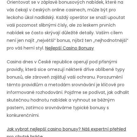
Orientovat se v záplavě bonusových nabídek, které na
vás čekají v českých online casinech, může být pro
leckoho úkol nadlidský. Každý operátor se snaží upoutat
vaši pozornost slibnými čísly, ale za leskem prvních
nabídek se často skrývají důležité detaily. Vaším cílem
není jen najít „největší“ bonus, nýbrž ten „nejhodnotnější“
pro váš herní styl.
Nejlepší Casino Bonusy
Casina dnes v České republice operují pod přísnými
pravidly, která sice omezují některé dříve oblíbené typy
bonusů, ale zároveň zajišťují vaši ochranu. Porozumění
těmto pravidlům a metodám srovnávání je klíčové pro
informované rozhodování. Pojďme se podívat, jak odhalit
skutečnou hodnotu nabídek a vyhnout se běžným
pastem, zatímco srovnáváme typické bonusy s
konkurenčními.
Jak vybrat nejlepší casino bonusy? Náš expertní přehled
pro chytré hráče