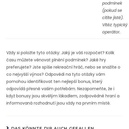
podmínek
(pokud se
cítíte jistě).
Vítěz: typický
operátor.
Vždy si položte tyto otázky: Jaký je váš rozpočet? Kolik
času můžete věnovat plnění podmínek? Jaké hry
preferujete? Jste spíše rekreační hráč, nebo se snažíte o
co nejvyšší výnos? Odpovědi na tyto otázky vám
pomohou identifikovat ten nejlepší bonus, který
odpovídá přesně vašim potřebám. Nezapomeňte, že i
když bonusy jsou skvělým lákadlem, zodpovědné hraní a
informovaná rozhodnutí jsou vždy na prvním místě.
DAS KÖNNTE DIR AUCH GEFALLEN