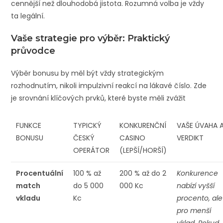
cennější než dlouhodobá jistota. Rozumná volba je vždy
ta legální.
Vaše strategie pro výběr: Praktický
průvodce
Výběr bonusu by měl být vždy strategickým
rozhodnutím, nikoli impulzivní reakcí na lákavé číslo. Zde
je srovnání klíčových prvků, které byste měli zvážit
FUNKCE
TYPICKÝ
KONKURENČNÍ
VAŠE ÚVAHA 
BONUSU
ČESKÝ
CASINO
VERDIKT
OPERÁTOR
(LEPŠÍ/HORŠÍ)
Procentuální
100 % až
200 % až do 2
Konkurence
match
do 5 000
000 Kc
nabízí vyšší
vkladu
Kc
procento, ale
pro menší
vklad. Pokud